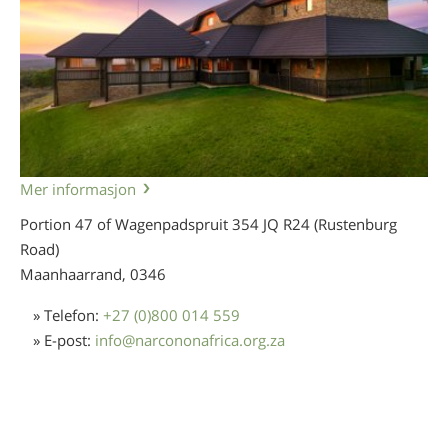
Norsk
Português
Russisk
Svensk
Kinesisk
Mer informasjon
Arabisk
Portion 47 of Wagenpadspruit 354 JQ R24 (Rustenburg
Nepali
Road)
Ukrainsk
Maanhaarrand,
0346
Kroatisk
» Telefon:
+27 (0)800 014 559
Tyrkisk
» E-post:
info
@
narcononafrica.org.za
Alle regioner/språk