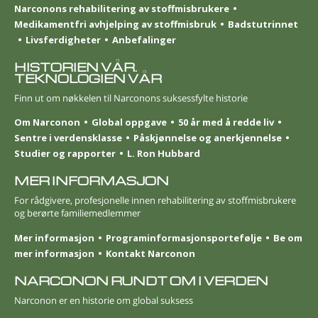
Narconons rehabilitering av stoffmisbrukere
Medikamentfri avhjelping av stoffmisbruk
Badstutrinnet
Livsferdigheter
Anbefalinger
HISTORIEN VÅR.
TEKNOLOGIEN VÅR
Finn ut om nøkkelen til Narconons suksessfylte historie
Om Narconon
Global oppgave
50 år med å redde liv
Sentre i verdensklasse
Påskjønnelse og anerkjennelse
Studier og rapporter
L. Ron Hubbard
MER INFORMASJON
For rådgivere, profesjonelle innen rehabilitering av stoffmisbrukere
og berørte familie­medlemmer
Mer informasjon
Program­informasjons­portefølje
Be om
mer informasjon
Kontakt Narconon
NARCONON RUNDT OM I VERDEN
Narconon er en historie om global suksess