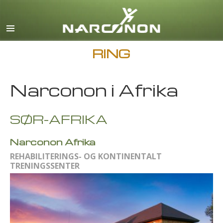
Engelsk
Dansk
Tysk
RING
Gresk
Narconon i Afrika
Spansk
Fransk
SØR-AFRIKA
Hebraisk
Magyar
Narconon Afrika
REHABILITERINGS- OG KONTINENTALT
Italiensk
TRENINGSSENTER
Japansk
Makedonsk
Nederlandsk