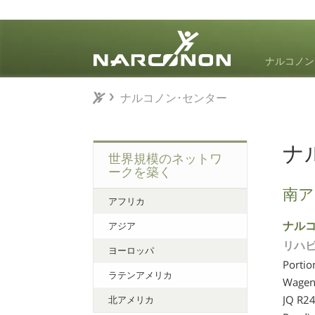
ナルコノン
ナルコノン･センター
ナルコノン･センター
⨯
ナ
世界規模のネットワ
ークを築く
南ア
アフリカ
ナルコ
アジア
リハビ
ヨーロッパ
Portio
ラテンアメリカ
Wagen
JQ R24
北アメリカ