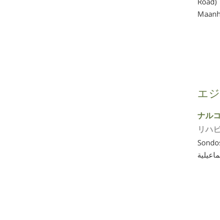
Road)
Maanh
エジ
ナルコ
リハ
Sondos