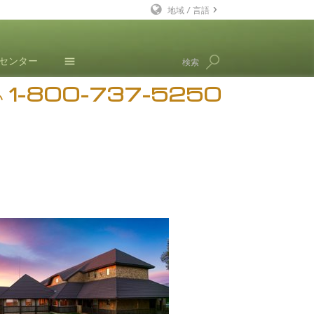
地域 / 言語
英語
･センター
検索
デンマーク語
1-800-737-5250
ドイツ語
ニュース
い
ギリシャ語
ブログ
スペイン語（ラテン）
L. ロン ハバード
フランス語
ヘブライ語
マジャール語
イタリア語
日本語
マケドニア語