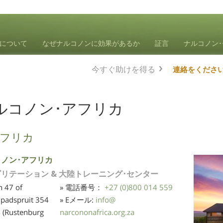
について
なぜナルコノンに効果があるか
証言
ナルコノン
今すぐ助けを得る
連絡をくださ
ルコノン･アフリカ
フリカ
ノン･アフリカ
リテーション & 大陸トレーニング･センター
n 47 of
» 電話番号：
+27 (0)800 014 559
padspruit 354
» Eメール:
info
@
 (Rustenburg
narcononafrica.org.za