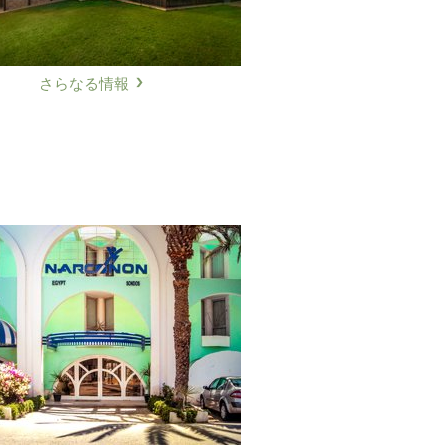
オランダ語
ノルウェー語
ポルトガル語
さらなる情報
ロシア語
スウェーデン語
中国語（繁体字）
アラビア語
ネパール語
ウクライナ語
クロアチア語
トルコ語
すべての地域/言語