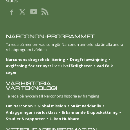
States
NARCONON-PROGRAMMET
Ta reda på mer om vad som gör Narconon annorlunda än alla andra
rehabprogram i världen
Narconons drogrehabilitering
Drogfri avvänjning
Avgiftning för ett nytt liv
Livsfärdigheter
Vad folk
säger
VÅR HISTORIA.
VÅR TEKNOLOGI
Ta reda på nyckeln till Narconons historia av framgång
Om Narconon
Global mission
50 år: Räddar liv
Anläggningar i världsklass
Erkännande & uppskattning
Studier & rapporter
L. Ron Hubbard
YTTERLIGARE INFORMATION