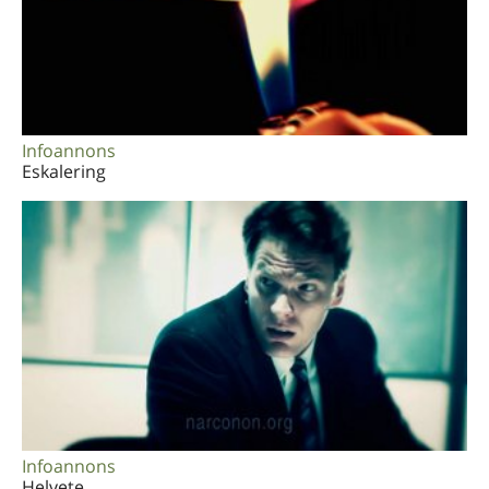
Infoannons
Eskalering
Infoannons
Helvete