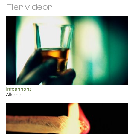
Norsk
Fler videor
Portuguès
Svenska
Kinesiska
Arabiska
Nepali
Ukrainska
Kroatiska
Infoannons
Tjeckiska
Alkohol
Alla regioner/språk