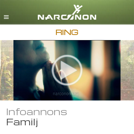
English
Dansk
Deutsch
RING
Grekiska
Español
Français
Hebreiska
Magyar
Italiano
Japanska
Infoannons
Makedonska
Familj
Nederlands