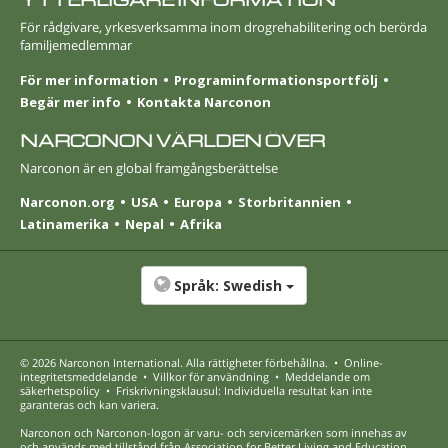
För rådgivare, yrkesverksamma inom drogrehabilitering och berörda
familjemedlemmar
För mer information
Programinformationsportfölj
Begär mer info
Kontakta Narconon
NARCONON VÄRLDEN ÖVER
Narconon är en global framgångsberättelse
Narconon.org
USA
Europa
Stor­britannien
Latinamerika
Nepal
Afrika
Språk:
Swedish
© 2026
Narconon International
. Alla rättigheter förbehållna.
•
Online-
integritetsmeddelande
•
Villkor för användning
•
Meddelande om
säkerhetspolicy
•
Friskrivningsklausul: Individuella resultat kan inte
garanteras och kan variera.
Narconon och Narconon-logon är varu- och servicemärken som innehas av
och används med tillstånd från Association for Better Living and Education