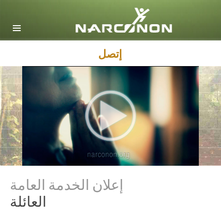
English
Dansk
Deutsch
إتصل
Ελληνικά (Greek)
Español
Français
Hebrew
Magyar
Italiano
日本語 (Japanese)
إعلان الخدمة العامة
Macedonian
العائلة
Nederlands