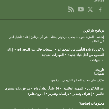
برنامج ناركونن
إكتشف المزيد حول ما يجعل ناركونن يختلف عن أي برنامج إعادة تأهيل آخر
في العالم
ناركونن لإعادة التأهيل من المخدرات
إنسحاب خالي من المخدرات
إزالة
السموم من أجل حياة جديدة
المهارات الحياتية
شهادات
تاريخنا.
تقنياتنا
تعرّف على مفتاح النجاح التاريخي لناركونن
عن الناركونن
المهمة العالمية
50 عاماً: إنقاذ أرواح
مرافق ذات مستوى
عالمي
إعتراف وتقدير
دراسات وتقارير
ل. رون هابرد
معلومات إضافية: