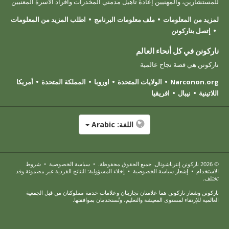
للمستشارين، والمهنيين إعادة تأهيل مدمني المخدرات وأفراد الأسرة المعنيين
لمزيد من المعلومات
ملف معلومات البرنامج
اطلب المزيد من المعلومات
إتصل بناركونن
ناركونن في كل أنحاء العالم
ناركونن هي قصة نجاح عالمية
Narconon.org
الولايات المتحدة
اوروبا
المملكة المتحدة
أمريكا
اللاتينية
نيبال
افريقيا
اللغة:
Arabic
© 2026
ناركونن إنترناشونال
. جميع الحقوق محفوظة.
•
سياسة الخصوصية
•
شروط
الاستخدام
•
إشعار سياسة الخصوصية
•
إخلاء المسؤولية: النتائج الفردية غير مضمونة وقد
تختلف.
ناركونن وشعار ناركونن هما علامتان تجاريتان وعلامات خدمة مملوكتان من قبل الجمعية
العالمية للإرتقاء لمستوى المعيشة والتعليم، وتُستخدمان بموافقتها.