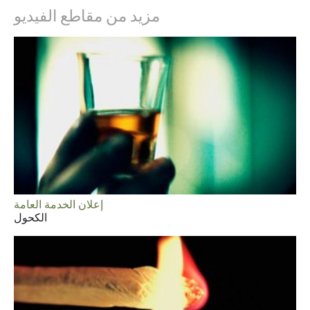
Norsk
مزيد من مقاطع الفيديو
Portuguès
Svenska
繁體中文 (Chinese)
Arabic
Nepali
Ukrainian
Czech
إعلان الخدمة العامة
Turkish
الكحول
جميع المناطق / اللغات