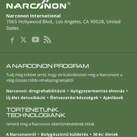
®
Narconon International
7065 Hollywood Blvd.
,
Los Angeles
,
CA
90028
,
United
States
A NARCONON PROGRAM
Tudj meg többet arról, hogy mi különbözteti meg a Narconont a
világ összes többi rehabprogramjától
Narconon: drogrehabilitáció
Gyógyszermentes elvonás
Új élet detoxikáció
Életvezetési készségek
Ajánlások
TÖRTÉNETÜNK.
TECHNOLÓGIÁNK
Ismerd meg a Narconon sikertörténetének titkát
A Narcononról
Bolygószintű küldetés
50 év: életek