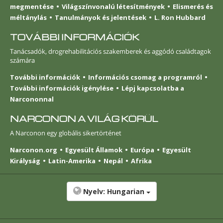
megmentése
Világszínvonalú létesítmények
Elismerés és
méltánylás
Tanulmányok és jelentések
L. Ron Hubbard
TOVÁBBI INFORMÁCIÓK
Tanácsadók, drogrehabilitációs szakemberek és aggódó családtagok
számára
További információk
Információs csomag a programról
További információk igénylése
Lépj kapcsolatba a
Narcononnal
NARCONON A VILÁG KÖRÜL
A Narconon egy globális sikertörténet
Narconon.org
Egyesült Államok
Európa
Egyesült
Királyság
Latin-Amerika
Nepál
Afrika
Nyelv:
Hungarian