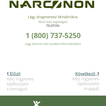
®
Légy drogmentes! Mindörökre.
Most kérj segítséget!
TELEFON:
1 (800) 737-5250
vagy kattints ide további információkért
Előző
Következő
Kérj ingyenes
Kérj ingyenes
tájékoztató
tájékoztató
mappát
csomagot!