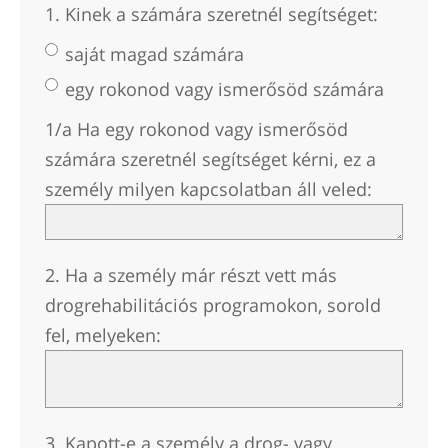
1. Kinek a számára szeretnél segítséget:
norvég
Português
saját magad számára
orosz
egy rokonod vagy ismerősöd számára
svéd
1/a Ha egy rokonod vagy ismerősöd
kínai
számára szeretnél segítséget kérni, ez a
személy milyen kapcsolatban áll veled:
arab
nepáli
ukrán
2. Ha a személy már részt vett más
horvát
drogrehabilitációs programokon, sorold
fel, melyeken:
török
Minden terület/nyelv
3. Kapott-e a személy a drog- vagy