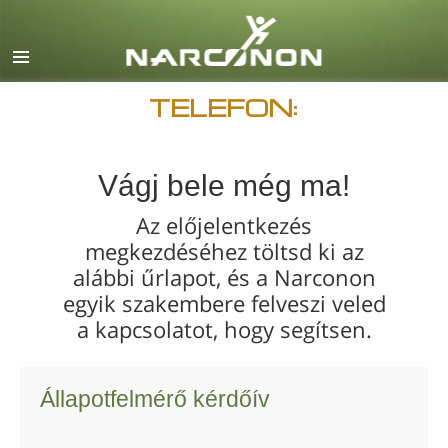
English
Dansk
Deutsch
TELEFON:
görög
español
Vágj bele még ma!
francia
Az előjelentkezés
héber
megkezdéséhez töltsd ki az
alábbi űrlapot, és a Narconon
magyar
egyik szakembere felveszi veled
olasz
a kapcsolatot, hogy segítsen.
japán
macedón
Állapotfelmérő kérdőív
Nederlands