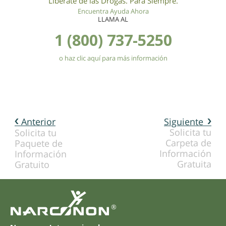
Libérate de las Drogas. Para Siempre.
Encuentra Ayuda Ahora
LLAMA AL
1 (800) 737-5250
o haz clic aquí para más información
Anterior
Siguiente
Solicita tu
Solicita tu
Carpeta de
Paquete de
Información
Información
Gratuita
Gratuito
®