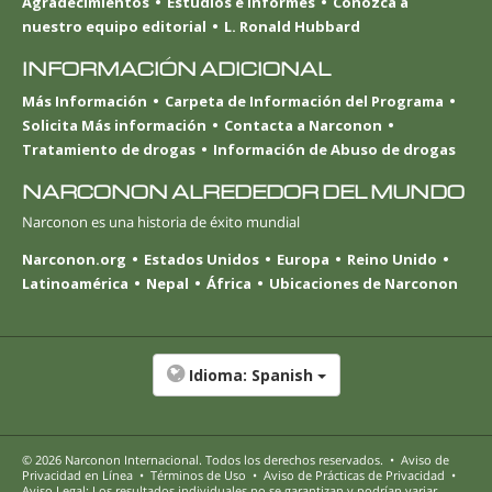
Agradecimientos
Estudios e Informes
Conozca a
nuestro equipo editorial
L. Ronald Hubbard
INFORMACIÓN ADICIONAL
Más Información
Carpeta de Información del Programa
Solicita Más información
Contacta a Narconon
Tratamiento de drogas
Información de Abuso de drogas
NARCONON ALREDEDOR DEL MUNDO
Narconon es una historia de éxito mundial
Narconon.org
Estados Unidos
Europa
Reino Unido
Latinoamérica
Nepal
África
Ubicaciones de Narconon
Idioma:
Spanish
© 2026
Narconon Internacional
. Todos los derechos reservados.
•
Aviso de
Privacidad en Línea
•
Términos de Uso
•
Aviso de Prácticas de Privacidad
•
Aviso Legal: Los resultados individuales no se garantizan y podrían variar.