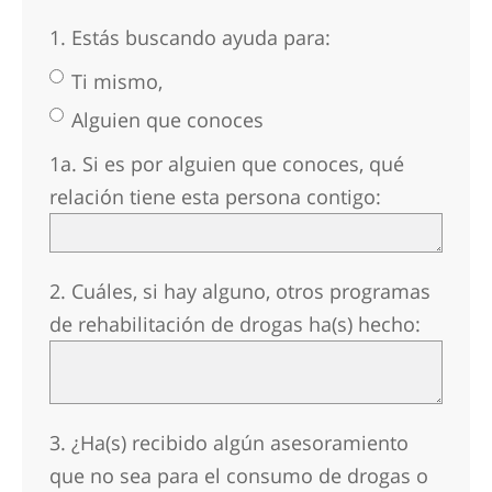
Noruego
1. Estás buscando ayuda para:
Portugués
Ti mismo,
Ruso
Alguien que conoces
Sueco
1a. Si es por alguien que conoces, qué
Chino
relación tiene esta persona contigo:
Árabe
Nepalí
2. Cuáles, si hay alguno, otros programas
Ucraniano
de rehabilitación de drogas ha(s) hecho:
Croata
Turco
Todas las Regiones/Idiomas
3. ¿Ha(s) recibido algún asesoramiento
que no sea para el consumo de drogas o