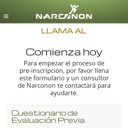
Inglés
Danés
Alemán
LLAMA AL
Griego
Comienza hoy
Español
Francés
Para empezar el proceso de
pre-inscripción, por favor llena
Hebreo
este formulario y un consultor
Húngaro
de Narconon te contactará para
Italiano
ayudarte.
Japonés
Cuestionario de
Macedonio
Evaluación Previa
Holandés