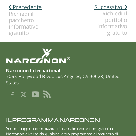
Precedente
Successivo
Richiedi il
Richiedi il
portfolio
pacchetto
informativo
informativo
gratuito
gratuito
®
Narconon International
7065 Hollywood Blvd.
,
Los Angeles
,
CA
90028
,
United
States
IL PROGRAMMA NARCONON
Scopri maggiori informazioni su ciò che rende il programma
Narconon diverso da qualsiasi altro programma di recupero di