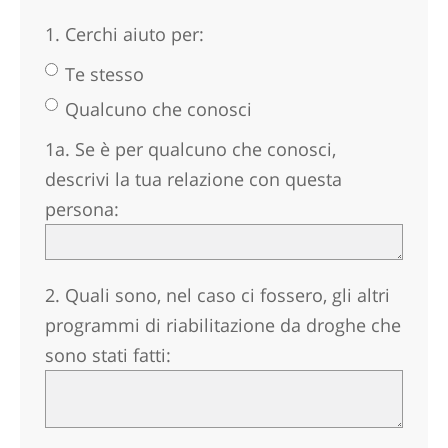
norvegese
1. Cerchi aiuto per:
portoghese
Te stesso
russo
Qualcuno che conosci
svedese
1a. Se è per qualcuno che conosci,
cinese
descrivi la tua relazione con questa
arabo
persona:
nepalese
ucraino
2. Quali sono, nel caso ci fossero, gli altri
croato
programmi di riabilitazione da droghe che
turco
sono stati fatti:
Tutte le zone/lingue