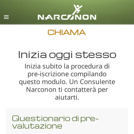
inglese
danese
tedesco
CHIAMA
greco
Inizia oggi stesso
spagnolo
francese
Inizia subito la procedura di
pre-iscrizione compilando
ebraico
questo modulo. Un Consulente
ungherese
Narconon ti contatterà per
italiano
aiutarti.
giapponese
Questionario di pre-
macedone
valutazione
olandese