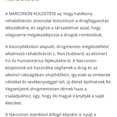
norvég
Português
A NARCONON KÜLDETÉSE az, hogy hatékony
rehabilitációs útvonalat biztosítson a drogfogyasztás
orosz
leküzdésére, és segítse a társadalmat azzal, hogy
svéd
világszerte megakadályozza a drogok rombolását.
kínai
A bizonyítékokon alapuló, drogmentes megközelítést
arab
alkalmazó rehabilitációt L. Ron Hubbard, az elismert
nepáli
író és humanitárius fejlesztette ki. A Narconon-
központok ezt használva segítenek a drog és az
ukrán
alkohol rabságában sínylődőkön, így ezek az emberek
horvát
célokkal és tevékenységgel teli, új életet építhetnek fel.
török
Végzettjeink drogmentesen térnek haza a
családjukhoz, úgy, hogy ők maguk irányítják a saját
Minden terület/nyelv
életüket.
A Narconon ezenkívül átfogó képzést is nyújt a