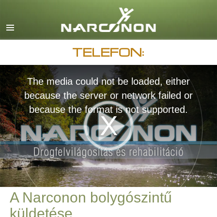
English
Dansk
Deutsch
TELEFON:
görög
The media could not be loaded, either
español
because the server or network failed or
francia
because the format is not supported.
héber
magyar
olasz
japán
macedón
A Narconon bolygószintű
Nederlands
küldetése