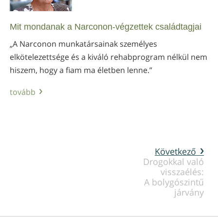
Mit mondanak a Narconon-végzettek családtagjai
„A Narconon munkatársainak személyes
elkötelezettsége és a kiváló rehabprogram nélkül nem
hiszem, hogy a fiam ma életben lenne.”
tovább
Következő
Drogokkal való
visszaélés:
A bolygószintű
járvány