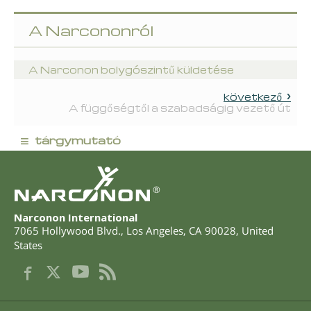
A Narcononról
A Narconon bolygószintű küldetése
következő
A függőségtől a szabadságig vezető út
≡
tárgymutató
®
Narconon International
7065 Hollywood Blvd.
,
Los Angeles
,
CA
90028
,
United
States