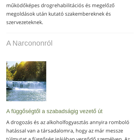
működőképes drogrehabilitációs és megelőző
megoldások után kutató szakembereknek és
szervezeteknek.
A Narcononról
A függőségtől a szabadságig vezető út
A drogozás és az alkoholfogyasztás annyira romboló
hatással van a társadalomra, hogy az már messze
túlmutat a függőség igájában vergődő személyen. Az