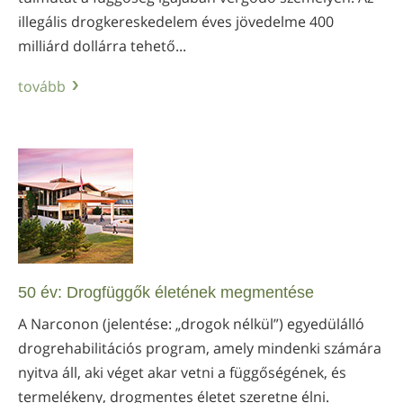
illegális drogkereskedelem éves jövedelme 400
milliárd dollárra tehető...
tovább
50 év: Drogfüggők életének megmentése
A Narconon (jelentése: „drogok nélkül”) egyedülálló
drogrehabilitációs program, amely mindenki számára
nyitva áll, aki véget akar vetni a függőségének, és
termelékeny, drogmentes életet szeretne élni.