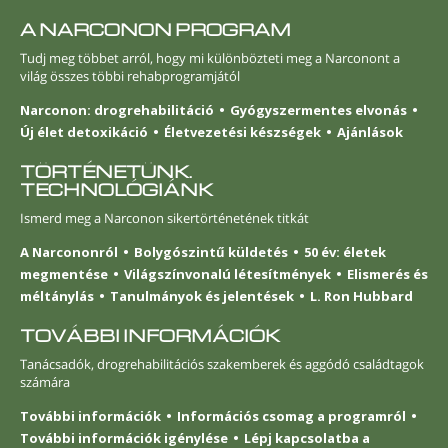
A NARCONON PROGRAM
Tudj meg többet arról, hogy mi különbözteti meg a Narconont a
világ összes többi rehabprogramjától
Narconon: drogrehabilitáció
Gyógyszermentes elvonás
Új élet detoxikáció
Életvezetési készségek
Ajánlások
TÖRTÉNETÜNK.
TECHNOLÓGIÁNK
Ismerd meg a Narconon sikertörténetének titkát
A Narcononról
Bolygószintű küldetés
50 év: életek
megmentése
Világszínvonalú létesítmények
Elismerés és
méltánylás
Tanulmányok és jelentések
L. Ron Hubbard
TOVÁBBI INFORMÁCIÓK
Tanácsadók, drogrehabilitációs szakemberek és aggódó családtagok
számára
További információk
Információs csomag a programról
További információk igénylése
Lépj kapcsolatba a