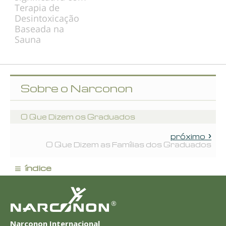
Terapia de
Desintoxicação
Baseada na
Sauna
Sobre o Narconon
O Que Dizem os Graduados
próximo
O Que Dizem as Famílias dos Graduados
≡
índice
®
Narconon Internacional