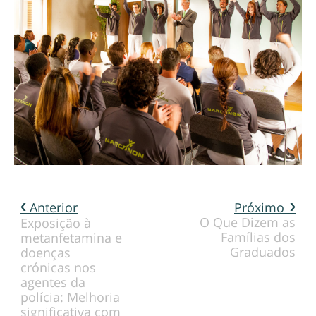
Anterior
Próximo
O Que Dizem as
Exposição à
Famílias dos
metanfetamina e
Graduados
doenças
crónicas nos
agentes da
polícia: Melhoria
significativa com