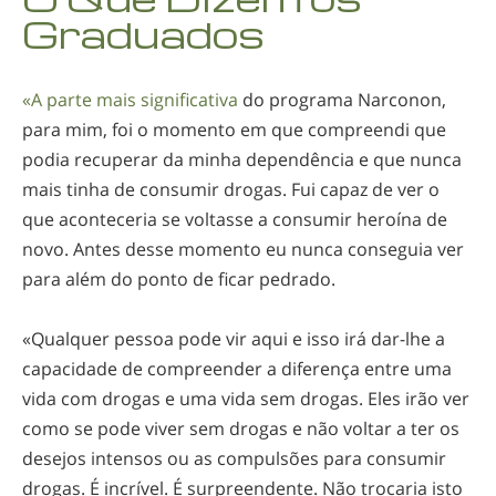
Noruego
Graduados
Português
Russo
«A parte mais significativa
do programa Narconon,
para mim, foi o momento em que compreendi que
Sueco
podia recuperar da minha dependência e que nunca
Chinês
mais tinha de consumir drogas. Fui capaz de ver o
Árabe
que aconteceria se voltasse a consumir heroína de
novo. Antes desse momento eu nunca conseguia ver
Nepalês
para além do ponto de ficar pedrado.
Ucraniano
Croata
«Qualquer pessoa pode vir aqui e isso irá
dar-lhe
a
capacidade de compreender a diferença entre uma
Turco
vida com drogas e uma vida sem drogas. Eles irão ver
Todas as Regiões/Línguas
como se pode viver sem drogas e não voltar a ter os
desejos intensos ou as compulsões para consumir
drogas. É incrível. É surpreendente. Não trocaria isto