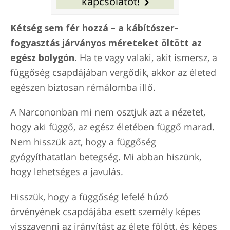
kapcsolatot!
Kétség sem fér hozzá – a kábítószer-
fogyasztás járványos méreteket öltött az
egész bolygón.
Ha te vagy valaki, akit ismersz, a
függőség csapdájában vergődik, akkor az életed
egészen biztosan rémálomba illő.
A Narcononban mi nem osztjuk azt a nézetet,
hogy aki függő, az egész életében függő marad.
Nem hisszük azt, hogy a függőség
gyógyíthatatlan betegség. Mi abban hiszünk,
hogy lehetséges a javulás.
Hisszük, hogy a függőség lefelé húzó
örvényének csapdájába esett személy képes
visszavenni az irányítást az élete fölött, és képes