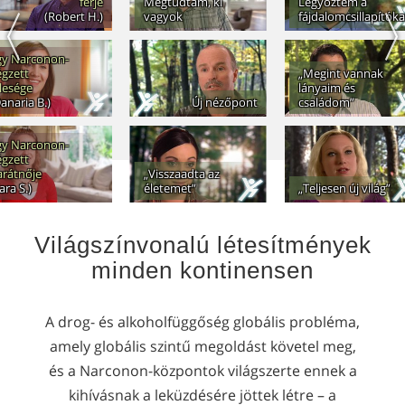
férje
Megtudtam, ki
Legyőztem a
(Robert H.)
vagyok
fájdalomcsillapítóka
gy Narconon-
égzett
„Megint vannak
lesége
lányaim és
anaria B.)
Új nézőpont
családom”
gy Narconon-
égzett
arátnője
„Visszaadta az
ara S.)
életemet”
„Teljesen új világ”
Világszínvonalú létesítmények
minden kontinensen
A drog- és alkoholfüggőség globális probléma,
amely globális szintű megoldást követel meg,
és a Narconon-központok világszerte ennek a
kihívásnak a leküzdésére jöttek létre – a