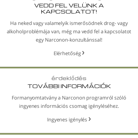
VEDD FEL VELÜNK A
KAPCSOLATOT!
Ha neked vagy valamelyik ismerősödnek drog- vagy
alkohol­problémája van, még ma vedd fel a kapcsolatot
egy Narconon-konzultánssal!
Elérhetőség
érdeklődés
TOVÁBBI INFORMÁCIÓK
Formanyomtatvány a Narconon programról szóló
ingyenes információs csomag igényléséhez.
Ingyenes igénylés