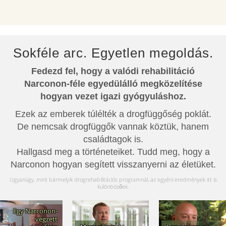
Sokféle arc. Egyetlen megoldás.
Fedezd fel, hogy a valódi rehabilitáció
Narconon-féle egyedülálló megközelítése
hogyan vezet igazi gyógyuláshoz.
Ezek az emberek túlélték a drogfüggőség poklát.
De nemcsak drogfüggők vannak köztük, hanem
családtagok is.
Hallgasd meg a történeteiket. Tudd meg, hogy a
Narconon hogyan segített visszanyerni az életüket.
Ugyanúgy, mint bármelyik drogrehabilitációs programnál, az egyéni eredmények itt is
különbözőek.
Egy Narconon-
végzett