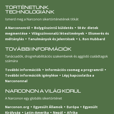
TÖRTÉNETÜNK.
TECHNOLÓGIÁNK
Ismerd meg a Narconon sikertörténetének titkát
A Narcononról
Bolygószintű küldetés
50 év: életek
megmentése
Világszínvonalú létesítmények
Elismerés és
méltánylás
Tanulmányok és jelentések
L. Ron Hubbard
TOVÁBBI INFORMÁCIÓK
Tanácsadók, drogrehabilitációs szakemberek és aggódó családtagok
számára
További információk
Információs csomag a programról
További információk igénylése
Lépj kapcsolatba a
Narcononnal
NARCONON A VILÁG KÖRÜL
A Narconon egy globális sikertörténet
Narconon.org
Egyesült Államok
Európa
Egyesült
Királyság
Latin-Amerika
Nepál
Afrika