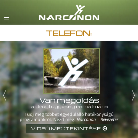
English
Dansk
Deutsch
TELEFON:
görög
español
francia
héber
magyar
olasz
Van megoldás
a drogfüggőség rémálmára
japán
Tudj meg többet egyedülálló hatékonyságú
programunkról. Nézd meg:
Narconon – Bevezetés
macedón
VIDEÓ MEGTEKINTÉSE
Nederlands