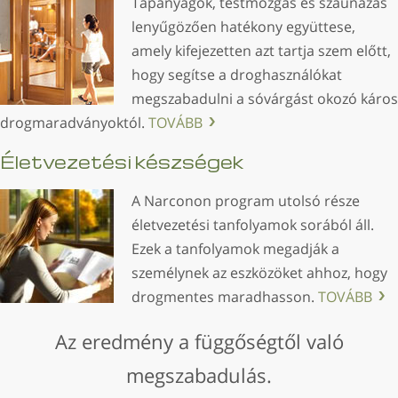
Tápanyagok, testmozgás és szaunázás
lenyűgözően hatékony együttese,
amely kifejezetten azt tartja szem előtt,
hogy segítse a droghasználókat
megszabadulni a sóvárgást okozó káros
drogmaradványoktól.
TOVÁBB
Életvezetési készségek
A Narconon program utolsó része
életvezetési tanfolyamok sorából áll.
Ezek a tanfolyamok megadják a
személynek az eszközöket ahhoz, hogy
drogmentes maradhasson.
TOVÁBB
Az eredmény a függőségtől való
megszabadulás.