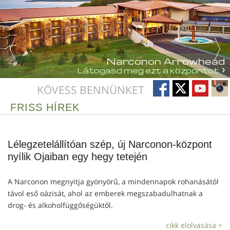
Narconon Arrowhead
Látogasd meg ezt a központot
KÖVESS BENNÜNKET
FRISS HÍREK
Lélegzetelállítóan szép, új Narconon-központ
nyílik Ojaiban egy hegy tetején
A Narconon megnyitja gyönyörű, a mindennapok rohanásától
távol eső oázisát, ahol az emberek megszabadulhatnak a
drog- és alkoholfüggőségüktől.
cikk elolvasása >