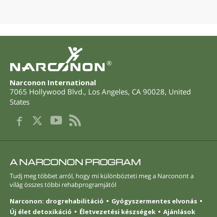
®
Narconon International
7065 Hollywood Blvd.
,
Los Angeles
,
CA
90028
,
United
States
A NARCONON PROGRAM
Tudj meg többet arról, hogy mi különbözteti meg a Narconont a
világ összes többi rehabprogramjától
Narconon: drogrehabilitáció
Gyógyszermentes elvonás
Új élet detoxikáció
Életvezetési készségek
Ajánlások