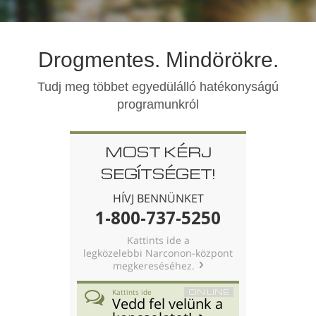
norvég
Português
Drogmentes. Mindörökre.
orosz
svéd
Tudj meg többet egyedülálló hatékonyságú
programunkról
kínai
arab
MOST KÉRJ
nepáli
SEGÍTSÉGET!
ukrán
HÍVJ BENNÜNKET
horvát
1-800-737-5250
török
Kattints ide a
legközelebbi Narconon-központ
Minden terület/nyelv
megkereséséhez.
ON LINE
Kattints ide
Vedd fel velünk a