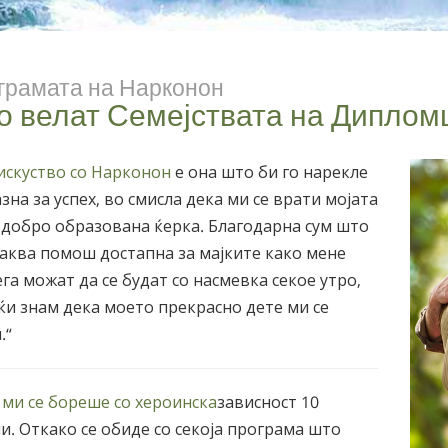
грамата на Нарконон
о велат Семејствата на Диплом
искуство со Нарконон
е она што би го нарекле
зна за успех, во смисла дека ми се врати мојата
 добро образована ќерка. Благодарна сум што
аква помош достапна за мајките како мене
ега можат да се будат со насмевка секое утро,
ќи знам дека моето прекрасно дете ми се
.“
 ми се бореше со хероинска
зависност 10
и. Откако се обиде со секоја програма што