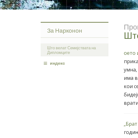
Про
За Нарконон
Шт
Што велат Семејствата на
Дипломците
оето 
≡
прика
индекс
умна,
има в
кои с
бидеј
врати
„Брат
годин