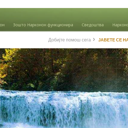
нон
Зошто Нарконон функционира
Сведоштва
Наркон
Добијте помош сега
ЈАВЕТЕ СЕ Н