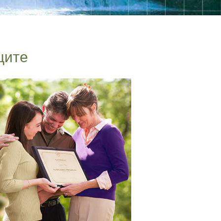
Nederlands
Norsk
Portuguès
ците
Русский (Russian)
Svenska
繁體中文 (Chinese)
Arabic
Nepali
Ukrainian
Czech
Turkish
Сите региони/јазици