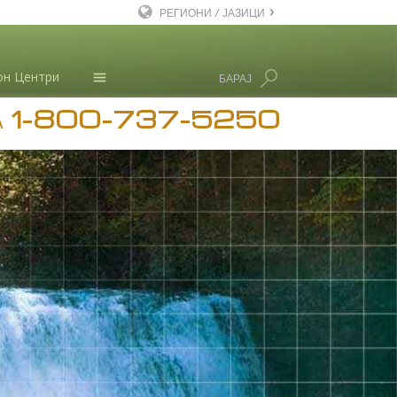
РЕГИОНИ / ЈАЗИЦИ
English
он Центри
БАРАЈ
Dansk
1-800-737-5250
Deutsch
Новости
А
Ελληνικά (Greek)
Л. Рон Хабард
Español
Français
Hebrew
Magyar
Italiano
日本語 (Japanese)
Macedonian