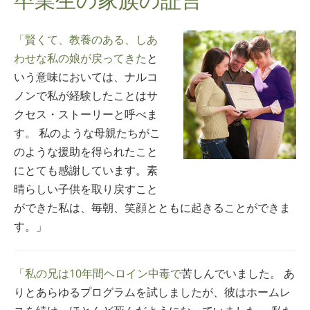
ノルウェー語
ポルトガル語
「賢くて、教養のある、しあ
わせな私の娘が戻ってきた
と
ロシア語
いう意味においては、ナルコ
スウェーデン語
ノンで私が経験したことはサ
中国語（繁体字）
クセス・ストーリーと呼べま
す。 私のような母親たちがこ
アラビア語
のような援助を得られたこと
ネパール語
にとても感謝しています。素
ウクライナ語
晴らしい子供を取り戻すこと
ができた私は、毎朝、笑顔とともに起きることができま
クロアチア語
す。」
トルコ語
すべての地域/言語
「私の兄は10年間ヘロイン中毒で
苦しんでいました。 あ
りとあらゆるプログラムを試しましたが、彼はホームレ