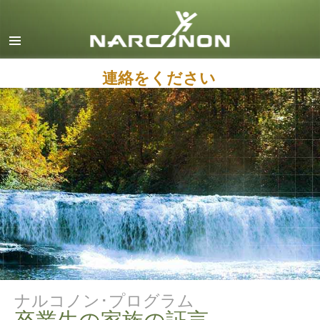
英語
デンマーク語
ドイツ語
連絡をください
ギリシャ語
スペイン語（ラテン）
フランス語
ヘブライ語
マジャール語
イタリア語
日本語
マケドニア語
ナルコノン･プログラム
オランダ語
卒業生の家族の証言