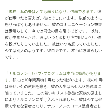
「現在、私の夫はとても頼りになり、信頼できます。
彼
が仕事中だと言えば、彼はそこにいます。 以前のように
怒りっぽくもありません。 彼のコミュニケーション技能
は素晴らしく、今では同僚の目を引くほどです。 以前、
彼が中毒だった時、彼はいつも金切り声で叫んだり、物
を投げたりしていました。 彼はいつも怒っていました。
今では別人のようです。彼自身です。 本当に素晴らしい
です。」
「ナルコノン･リハブ･プログラムは本当に効果がありま
す。
私には10年間薬物中毒だった甥がいます。 彼の中毒
は覚せい剤の使用を導き、彼の人生はらせん状悪循環に
陥っていました。 この若いキリスト教徒は家族の励まし
によりナルコノンに受け入れられました。 彼は今では健
康で幸せな若者となり、ナルコノンのコース監督者とし