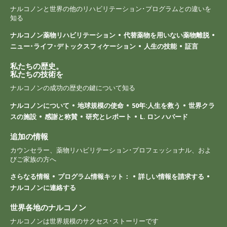
ナルコノンと世界の他のリハビリテーション･プログラムとの違いを
知る
ナルコノン薬物リハビリテーション
代替薬物を用いない薬物離脱
ニュー･ライフ･デトックスフィケーション
人生の技能
証言
私たちの歴史。
私たちの技術を
ナルコノンの成功の歴史の鍵について知る
ナルコノンについて
地球規模の使命
50年:人生を救う
世界クラ
スの施設
感謝と称賛
研究とレポート
L. ロン ハバード
追加の情報
カウンセラー、薬物リハビリテーション･プロフェッショナル、およ
びご家族の方へ
さらなる情報
プログラム情報キット：
詳しい情報を請求する
ナルコノンに連絡する
世界各地のナルコノン
ナルコノンは世界規模のサクセス･ストーリーです