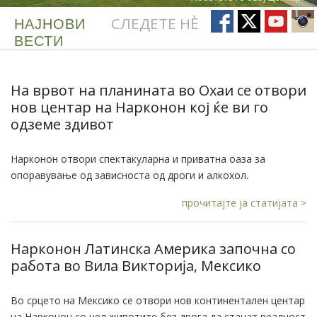
НАЈНОВИ
СЛЕДЕТЕ НÈ
ВЕСТИ
На врвот на планината во Охаи се отвори
нов центар на Нарконон кој ќе ви го
одземе здивот
Нарконон отвори спектакуларна и приватна оаза за
опоравување од зависноста од дроги и алкохол.
прочитајте ја статијата >
Нарконон Латинска Америка започна со
работа во Вила Викториjа, Мексико
Во срцето на Мексико се отвори нов континентален центар
на Нарконон со цел животите без дрога да станат реалност