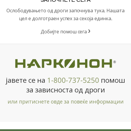
Ослободувањето од дроги започнува тука. Нашата
цел е долготраен успех за секоја единка.
Добијте помош сега
®
јавете се на
1-800-737-5250
помош
за зависноста од дроги
или притиснете овде за повеќе информации