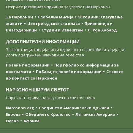
Откријте ја главната причина за успехот на Нарконон
За Нарконон
Глобална мисија
50 години: Спасување
животи
Центри од светска класa
Признанија и
Благодарници
Студии и Извештаи
Л. Рон Хабард
ДОПОЛНИТЕЛНИ ИНФОРМАЦИИ
За советници, специјалисти од областа на рехабилитација од
дрога и загрижени членови на семејства
Повеќе Информации
Портфолио со информации за
програмата
Побарајте повеќе информации
Стапете
во контакт со Нарконон
НАРКОНОН ШИРУМ СВЕТОТ
Нарконон - приказна за успех на светско ниво
Narconon.org
Соединети Американски Држави
Европа
Обединето Кралство
Латинска Америка
Непал
Африка