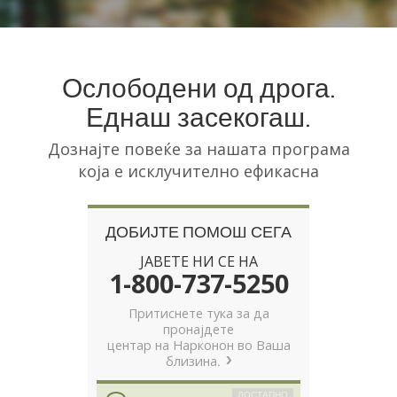
Norsk
Portuguès
Русский (Russian)
Ослободени од дрога.
Еднаш засекогаш.
Svenska
繁體中文 (Chinese)
Дознајте повеќе за нашата програма
која е исклучително ефикасна
Arabic
Nepali
ДОБИЈТЕ ПОМОШ СЕГА
Ukrainian
ЈАВЕТЕ НИ СЕ НА
Czech
1-800-737-5250
Turkish
Притиснете тука за да
пронајдете
Сите региони/јазици
центар на Нарконон во Ваша
близина.
ДОСТАПНО