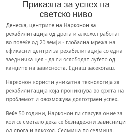
Приказна за успех на
светско ниво
Денеска, центрите на Нарконон за
рехабилитација од дрога и алкохол работат
во повеќе од 20 земји - глобална мрежа на
ефикасни центри за рехабилитација со една
заедничка цел - да ги ослободат луѓето од
канџите на зависноста. Еднаш засекогаш.
Нарконон користи уникатна технологија за
рехабилитација која проникнува во сржта на
проблемот и овозможува долготраен успех.
Веќе 50 години, Нарконон ги спасува оние за
кои се сметало дека се безнадежни зависници
од дрога и алкохол. Седмица по седмица.