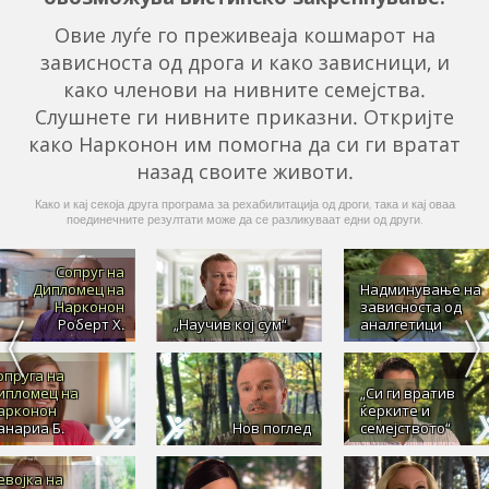
Овие луѓе го преживеаја кошмарот на
зависноста од дрога и како зависници, и
како членови на нивните семејства.
Слушнете ги нивните приказни. Откријте
како Нарконон им помогна да си ги вратат
назад своите животи.
Како и кај секоја друга програма за рехабилитација од дроги, така и кај оваа
поединечните резултати може да се разликуваат едни од други.
Сопруг на
Дипломец на
Надминување на
Нарконон
зависноста од
Роберт Х.
„Научив кој сум“
аналгетици
опруга на
ипломец на
„Си ги вратив
арконон
ќерките и
анариа Б.
Нов поглед
семејството“
евојка на