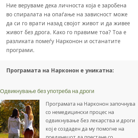
Ние веруваме дека личноста која е заробена
во спиралата на опаѓање на зависност може
да си го врати назад својот живот и да живее
живот без дрога. Како го правиме тоа? Тоа е
разликата помеѓу Нарконон и останатите
програми.
Програмата на Нарконон е уникатна:
Одвикнување без употреба на дроги
Програмата на Нарконон започнува
со немедицински процес на
одвикнување без лекарства и дроги
кој е создаден да му помогне на
поединецот да престане со