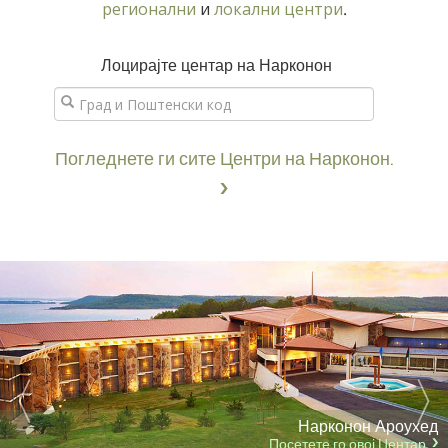
регионални
и
локални центри
.
Лоцирајте центар на Нарконон
Погледнете ги сите Центри на Нарконон.
Нарконон Ароухед
Посетете го овој Центар