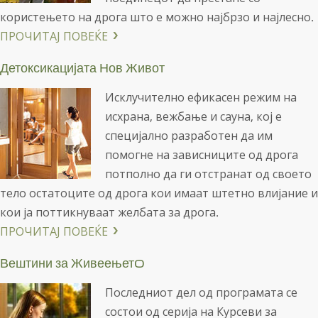
користењето на дрога што е можно најбрзо и најлесно.
ПРОЧИТАЈ ПОВЕЌЕ
Детоксикацијата Нов Живот
Исклучително ефикасен режим на
исхрана, вежбање и сауна, кој е
специјално разработен да им
помогне на зависниците од дрога
потполно да ги отстранат од своето
тело остатоците од дрога кои имаат штетно влијание и
кои ја поттикнуваат желбата за дрога.
ПРОЧИТАЈ ПОВЕЌЕ
Вештини за Живеењетo
Последниот дел од програмата се
состои од серија на Курсеви за