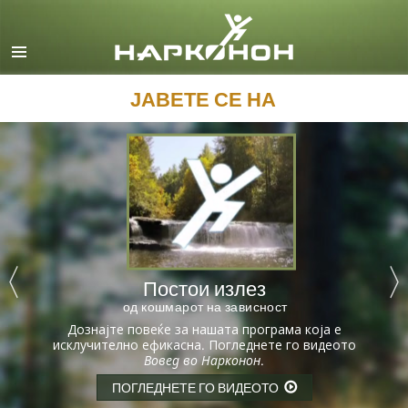
English
Dansk
Deutsch
ЈАВЕТЕ СЕ НА
Ελληνικά (Greek)
Español
Français
Hebrew
Magyar
Постои излез
Italiano
од кошмарот на зависност
日本語 (Japanese)
Дознајте повеќе за нашата програма која е
исклучително ефикасна. Погледнете го видеото
Macedonian
Вовед во Нарконон
.
Nederlands
ПОГЛЕДНЕТЕ ГО ВИДЕОТО