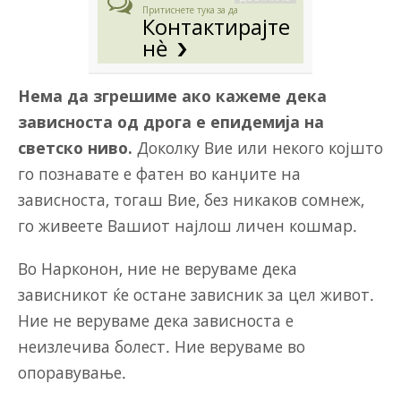
Притиснете тука за да
Контактирајте
нè
Нема да згрешиме ако кажеме дека
зависноста од дрога е епидемија на
светско ниво.
Доколку Вие или некого којшто
го познавате е фатен во канџите на
зависноста, тогаш Вие, без никаков сомнеж,
го живеете Вашиот најлош личен кошмар.
Во Нарконон, ние не веруваме дека
зависникот ќе остане зависник за цел живот.
Ние не веруваме дека зависноста е
неизлечива болест. Ние веруваме во
опоравување.