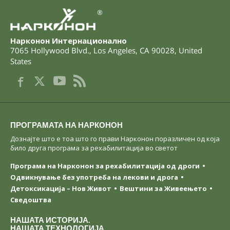
®
Нарконон Интернационално
7065 Hollywood Blvd.
,
Los Angeles
,
CA
90028
,
United
States
ПРОГРАМАТА НА НАРКОНОН
Дознајте што е тоа што го прави Нарконон поразличен од која
било друга програма за рехабилитација во светот
Програма на Нарконон за рехабилитација од дроги
Одвикнување без употреба на лекови и дрога
Детоксикација – Нов Живот
Вештини за Живеењетo
Сведоштва
НАШАТА ИСТОРИЈА.
НАШАТА ТЕХНОЛОГИЈА