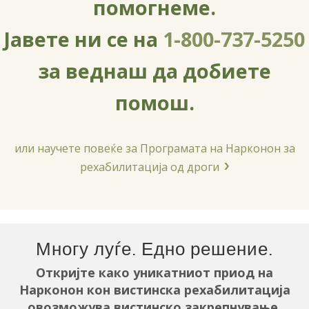
помогнеме.
Јавете ни се на
1-800-737-5250
за веднаш да добиете
помош.
или научете повеќе за Програмата на Нарконон за
рехабилитација од дроги
Многу луѓе. Едно решение.
Откријте како уникатниот приод на
Нарконон кон вистинска рехабилитација
овозможува вистинско закрепнување.