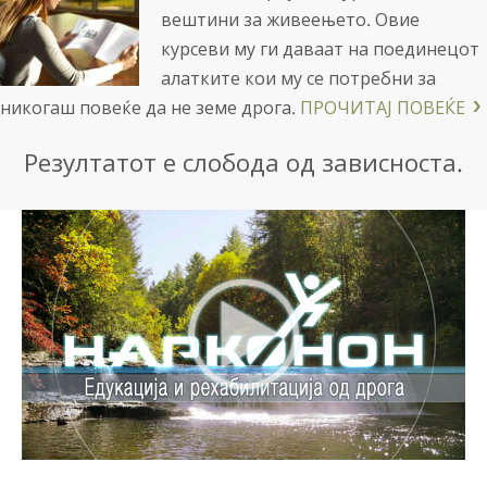
вештини за живеењето. Овие
курсеви му ги даваат на поединецот
алатките кои му се потребни за
никогаш повеќе да не земе дрога.
ПРОЧИТАЈ ПОВЕЌЕ
Резултатот е слобода од зависноста.