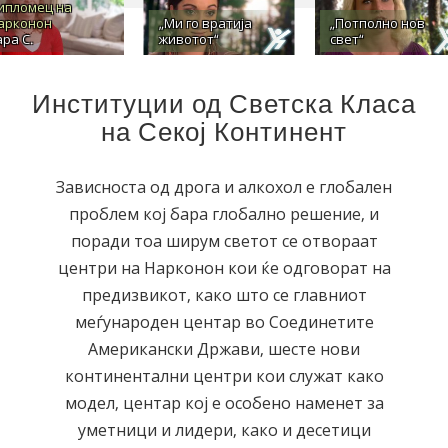
ипломец на
арконон
„Ми го вратија
„Потполно нов
ара С.
животот“
свет“
Институции од Светска Класа
на Секој Континент
Зависноста од дрога и алкохол е глобален
проблем кој бара глобално решение, и
поради тоа ширум светот се отвораат
центри на Нарконон кои ќе одговорат на
предизвикот, како што се главниот
меѓународен центар во Соединетите
Американски Држави, шесте нови
континентални центри кои служат како
модел, центар кој е особено наменет за
уметници и лидери, како и десетици