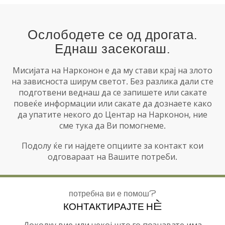
Ослободете се од дрогата.
Еднаш засекогаш.
Мисијата на Нарконон е да му стави крај на злото
на зависноста ширум светот. Без разлика дали сте
подготвени веднаш да се запишете или сакате
повеќе информации или сакате да дознаете како
да упатите некого до Центар на Нарконон, ние
сме тука да Ви помогнеме.
Подолу ќе ги најдете опциите за контакт кои
одговараат на Вашите потреби.
потребна ви е помош?
КОНТАКТИРАЈТЕ НÈ
Доколку вие или некој што го познавате има