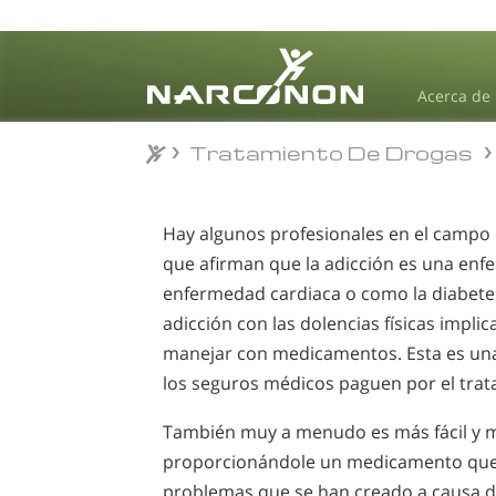
Acerca de
Tratamiento De Drogas
Tratamiento De Drogas
⨯
Hay algunos profesionales en el campo d
que afirman que la adicción es una enf
enfermedad cardiaca o como la diabetes.
adicción con las dolencias físicas impli
manejar con medicamentos. Esta es una
los seguros médicos paguen por el trata
También muy a menudo es más fácil y m
proporcionándole un medicamento que 
problemas que se han creado a causa de