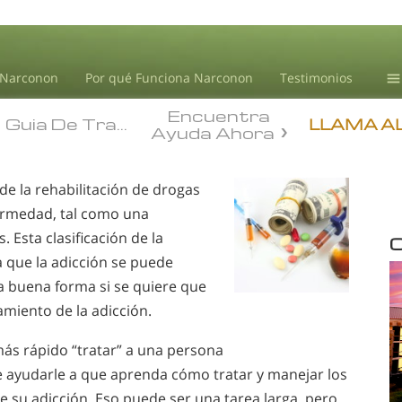
 Narconon
Por qué Funciona Narconon
Testimonios
Encuentra
Ce
Guia De Tratamiento
Guia De Tratamiento
LLAMA A
Ayuda Ahora
Tr
In
e la rehabilitación de drogas
dr
ermedad, tal como una
No
 Esta clasificación de la
C
Bl
ca que la adicción se puede
 buena forma si se quiere que
L.
miento de la adicción.
ás rápido “tratar” a una persona
ayudarle a que aprenda cómo tratar y manejar los
 su adicción. Eso puede ser una tarea larga, pero