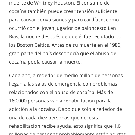
Riesgos de la cocaína
muerte de Whitney Houston. El consumo de
muy antiguo. El alcohol ha sido parte de nuestra cultura
Un consumidor de cocaína puede abusar de esta droga
desde su inicio, con bebidas fermentadas provenientes de
cocaína también puede crear tensión suficiente
muchas veces y escapar de los graves problemas físicos—
casi todas las frutas, vegetales, y granos existentes. Es fácil
piensa él. Lo que no sabe es que la cocaína siempre crea
para causar convulsiones y paro cardíaco, como
asumir que la tendencia de escapar de la realidad en vez de
tensiones graves en el corazón, en las arterias y en las
confrontar y resolver los problemas es parte de la condición
ocurrió con el joven jugador de baloncesto Len
venas.
humana.
Bias, la noche después de que él fue reclutado por
los Boston Celtics. Antes de su muerte en el 1986,
gran parte del país desconocía que el abuso de
cocaína podía causar la muerte.
Cada año, alrededor de medio millón de personas
llegan a las salas de emergencia con problemas
relacionados con el abuso de cocaína. Más de
160.000 personas van a rehabilitación para la
adicción a la cocaína. Dado que solo alrededor de
una de cada diez personas que necesita
rehabilitación recibe ayuda, esto significa que 1,6
millones de personas probablemente están adictas