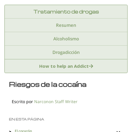
Tratamiento de drogas
Resumen
Alcoholismo
Drogadicción
Anfetaminas
Benzodiazepinas
Cocaina
How to help an Addict
Drogas de club
Drogas sinteticas
Riesgos de la cocaína
Estimulantes
Extasis
Fentanilo
Escrito por
Narconon Staff Writer
Hachis
Heroina
Inhalantes
Kratom
Marihuana
Medicamentos recetados
EN ESTA PÁGINA
El corazón