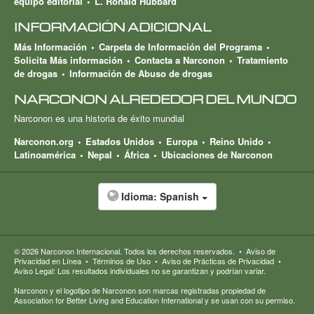
equipo editorial
L. Ronald Hubbard
INFORMACIÓN ADICIONAL
Más Información
Carpeta de Información del Programa
Solicita Más información
Contacta a Narconon
Tratamiento
de drogas
Información de Abuso de drogas
NARCONON ALREDEDOR DEL MUNDO
Narconon es una historia de éxito mundial
Narconon.org
Estados Unidos
Europa
Reino Unido
Latinoamérica
Nepal
África
Ubicaciones de Narconon
Idioma:
Spanish
© 2026
Narconon Internacional
. Todos los derechos reservados.
•
Aviso de
Privacidad en Línea
•
Términos de Uso
•
Aviso de Prácticas de Privacidad
•
Aviso Legal: Los resultados individuales no se garantizan y podrían variar.
Narconon y el logotipo de Narconon son marcas registradas propiedad de
Association for Better Living and Education International y se usan con su permiso.