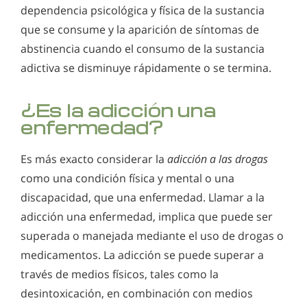
¿Es la rehabilitación de drogas una buena inversión?
dependencia psicológica y física de la sustancia
muy antiguo. El alcohol ha sido parte de nuestra cultura
desde su inicio, con bebidas fermentadas provenientes de
¿Es efectivo el tratamiento para la drogadicción?
que se consume y la aparición de síntomas de
casi todas las frutas, vegetales, y granos existentes. Es fácil
¿Cómo puedo conseguir que una persona entre en
asumir que la tendencia de escapar de la realidad en vez de
abstinencia cuando el consumo de la sustancia
rehabilitación si él no quiere ir?
confrontar y resolver los problemas es parte de la condición
adictiva se disminuye rápidamente o se termina.
humana.
¿Es la adicción una
enfermedad?
Es más exacto considerar la
adicción a las drogas
como una condición física y mental o una
discapacidad, que una enfermedad. Llamar a la
adicción una enfermedad, implica que puede ser
superada o manejada mediante el uso de drogas o
medicamentos. La adicción se puede superar a
través de medios físicos, tales como la
desintoxicación, en combinación con medios