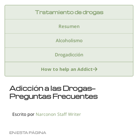
Tratamiento de drogas
Resumen
Alcoholismo
Drogadicción
Anfetaminas
Benzodiazepinas
Cocaina
How to help an Addict
Drogas de club
Drogas sinteticas
Adicción a las Drogas—
Preguntas Frecuentes
Estimulantes
Extasis
Fentanilo
Hachis
Heroina
Inhalantes
Kratom
Escrito por
Narconon Staff Writer
Marihuana
Medicamentos recetados
EN ESTA PÁGINA