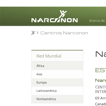
Acerca de
Centros Narconon
Centros Narconon
⨯
Na
Red Mundial
África
ES
Asia
Nar
Europa
CENT
Latinoamérica
INTE
69 Ar
Norteamérica
Canad