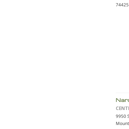
74425
Nar
CENT
9950 
Mount