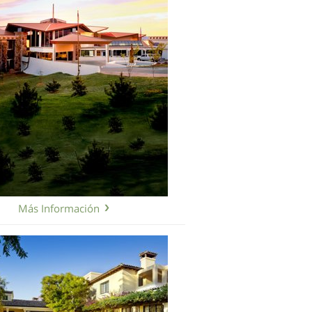
Holandés
Noruego
Portugués
Ruso
Sueco
Chino
Árabe
Nepalí
Ucraniano
Más Información
Croata
Turco
Todas las Regiones/Idiomas