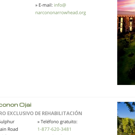
» E-mail:
info
@
narcononarrowhead.org
conon Ojai
RO EXCLUSIVO DE REHABILITACIÓN
Sulphur
» Teléfono gratuito:
ain Road
1-877-620-3481