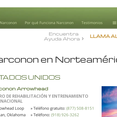
 Narconon
Por qué Funciona Narconon
Testimonios
Encuentra
Ce
LLAMA A
Ayuda Ahora
Tr
In
rconon en Norteaméri
dr
No
Bl
TADOS UNIDOS
L.
conon Arrowhead
RO DE REHABILITACIÓN Y ENTRENAMIENTO
RNACIONAL
rowhead Loop
» Teléfono gratuito:
(877) 508-8151
ian, Oklahoma
» Teléfono:
(918) 926-3262