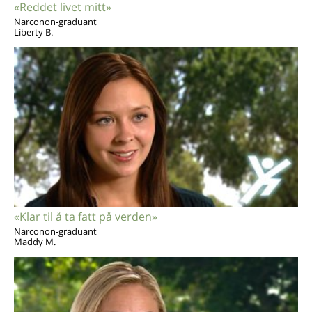
«Reddet livet mitt»
Narconon-graduant
Liberty B.
«Klar til å ta fatt på verden»
Narconon-graduant
Maddy M.