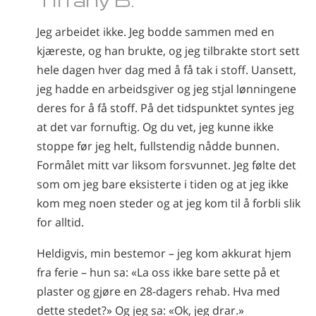
Norsk
Jeg arbeidet ikke. Jeg bodde sammen med en
Português
kjæreste, og han brukte, og jeg tilbrakte stort sett
Russisk
hele dagen hver dag med å få tak i stoff. Uansett,
Svensk
jeg hadde en arbeidsgiver og jeg stjal lønningene
deres for å få stoff. På det tidspunktet syntes jeg
Kinesisk
at det var fornuftig. Og du vet, jeg kunne ikke
Arabisk
stoppe før jeg helt, fullstendig nådde bunnen.
Nepali
Formålet mitt var liksom forsvunnet. Jeg følte det
som om jeg bare eksisterte i tiden og at jeg ikke
Ukrainsk
kom meg noen steder og at jeg kom til å forbli slik
Kroatisk
for alltid.
Tyrkisk
Heldigvis, min bestemor
– jeg
kom akkurat hjem
Alle regioner/språk
fra ferie – hun sa: «La oss ikke bare sette på et
plaster og gjøre en 28-dagers rehab. Hva med
dette stedet?» Og jeg sa: «Ok, jeg drar.»