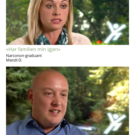
«Har familien min igjen»
Narconon-graduant
Mandi D.