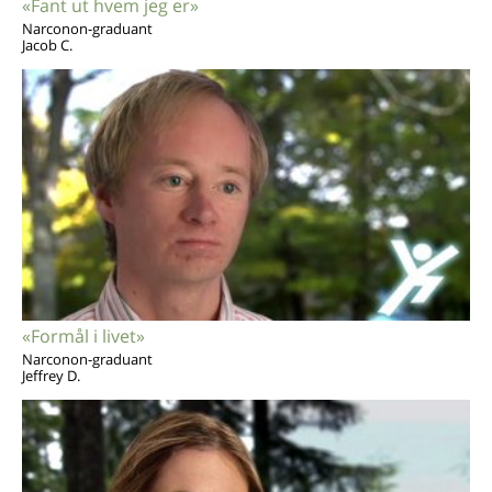
«Fant ut hvem jeg er»
Narconon-graduant
Jacob C.
«Formål i livet»
Narconon-graduant
Jeffrey D.