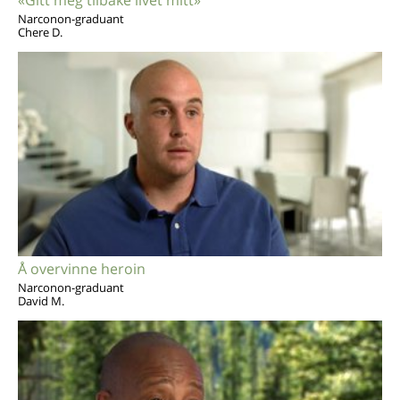
«Gitt meg tilbake livet mitt»
Narconon-graduant
Chere D.
Å overvinne heroin
Narconon-graduant
David M.