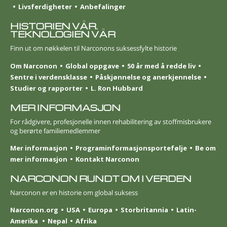
Livsferdigheter
Anbefalinger
HISTORIEN VÅR.
TEKNOLOGIEN VÅR
Finn ut om nøkkelen til Narconons suksessfylte historie
Om Narconon
Global oppgave
50 år med å redde liv
Sentre i verdensklasse
Påskjønnelse og anerkjennelse
Studier og rapporter
L. Ron Hubbard
MER INFORMASJON
For rådgivere, profesjonelle innen rehabilitering av stoffmisbrukere
og berørte familie­medlemmer
Mer informasjon
Program­informasjons­portefølje
Be om
mer informasjon
Kontakt Narconon
NARCONON RUNDT OM I VERDEN
Narconon er en historie om global suksess
Narconon.org
USA
Europa
Storbritannia
Latin-
Amerika
Nepal
Afrika