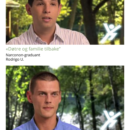
«Døtre og familie tilbake”
Narconon-graduant
Rodrigo U.