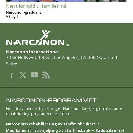
Nært forhold til familien nå
Narconon-graduant
Vitaly L.
TM
Narconon International
7065 Hollywood Blvd.
,
Los Angeles
,
CA
90028
,
United
States
NARCONON-PROGRAMMET
Finn ut av mer om hva som gjør Narconon forskjellig fra alle andre
rehabiliterings­programmer i verden.
Narconons rehabilitering av stoffmisbrukere
Medikamentfri avhjelping av stoffmisbruk
Badstutrinnet