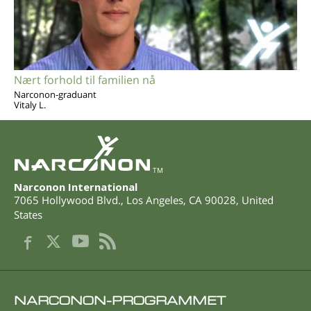
Nært forhold til familien nå
Narconon-graduant
Vitaly L.
TM
Narconon International
7065 Hollywood Blvd.
,
Los Angeles
,
CA
90028
,
United
States
NARCONON-PROGRAMMET