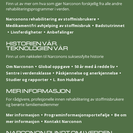
Finn ut av mer om hva som gjør Narconon forskjellig fra alle andre
rehabiliterings­programmer i verden.
Narconons rehabilitering av stoffmisbrukere
Medikamentfri avhjelping av stoffmisbruk
Badstutrinnet
Livsferdigheter
Anbefalinger
HISTORIEN VÅR.
TEKNOLOGIEN VÅR
Finn ut om nøkkelen til Narconons suksessfylte historie
Om Narconon
Global oppgave
50 år med å redde liv
Sentre i verdensklasse
Påskjønnelse og anerkjennelse
Studier og rapporter
L. Ron Hubbard
MER INFORMASJON
For rådgivere, profesjonelle innen rehabilitering av stoffmisbrukere
og berørte familie­medlemmer
Mer informasjon
Program­informasjons­portefølje
Be om
mer informasjon
Kontakt Narconon
NARCONON RUNDT OM I VERDEN