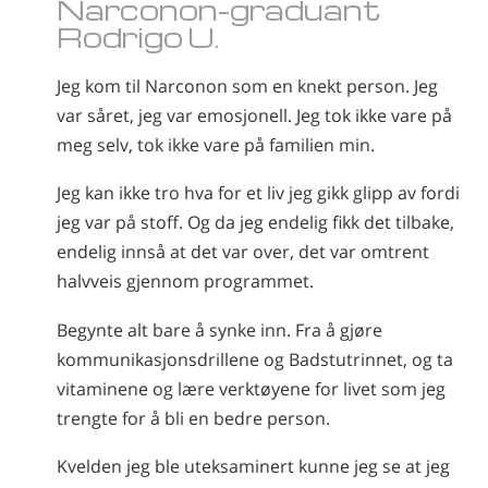
Narconon-graduant
Norsk
Rodrigo U.
Português
Jeg kom til Narconon som en knekt person. Jeg
Russisk
var såret, jeg var emosjonell. Jeg tok ikke vare på
Svensk
meg selv, tok ikke vare på familien min.
Kinesisk
Jeg kan ikke tro hva for et liv jeg gikk glipp av fordi
Arabisk
jeg var på stoff. Og da jeg endelig fikk det tilbake,
Nepali
endelig innså at det var over, det var omtrent
halvveis gjennom programmet.
Ukrainsk
Kroatisk
Begynte alt bare å synke inn. Fra å gjøre
kommunikasjonsdrillene og Badstutrinnet, og ta
Tyrkisk
vitaminene og lære verktøyene for livet som jeg
Alle regioner/språk
trengte for å bli en bedre person.
Kvelden jeg ble uteksaminert kunne jeg se at jeg