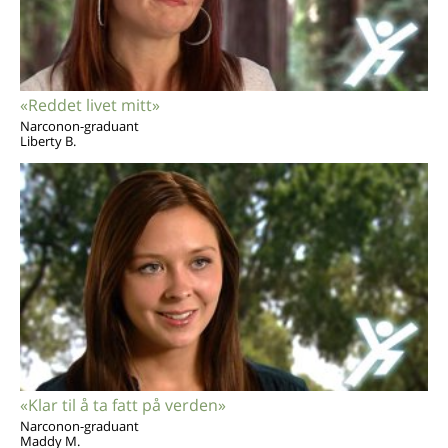
«Reddet livet mitt»
Narconon-graduant
Liberty B.
«Klar til å ta fatt på verden»
Narconon-graduant
Maddy M.