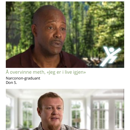
Å overvinne meth, «Jeg er i live igjen»
Narconon-graduant
Don S.