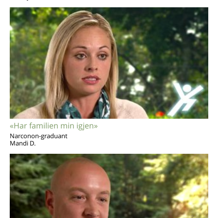
«Har familien min igjen»
Narconon-graduant
Mandi D.