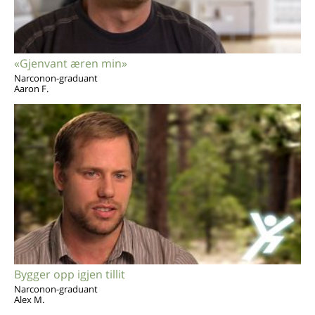
«Gjenvant æren min»
Narconon-graduant
Aaron F.
Bygger opp igjen tillit
Narconon-graduant
Alex M.