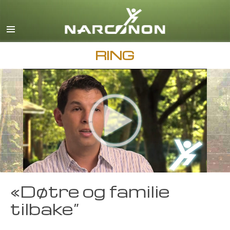
Engelsk
Dansk
Tysk
RING
Gresk
Spansk
Fransk
Hebraisk
Magyar
Italiensk
Japansk
«Døtre og familie
Makedonsk
tilbake”
Nederlandsk