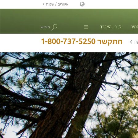
איזורים / שפות
אנגלית
מים
ל. רון האברד
חיפוש
דנית
הולנדית
חדשות
1-800-737-5250
התקשר
ו
Ελληνικά (יוונית)
ספרדית, אמריקה הלטינית
צרפתית
עברית
מגיארית
איטלקית
日本語(יפנית)
מקדונית