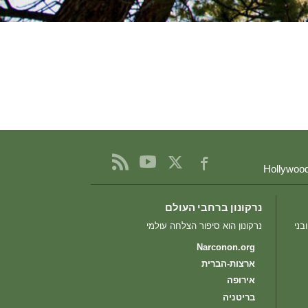
הולנדית
נורווגית
פורטוגזית
רוסית
שוודית
繁體中文 (סינית)
ערבית
נפאלית
אוקראינית
נרקונון ברחבי העולם
קרואטית
בני
נרקונון הוא סיפור הצלחה עולמי
Narconon.org
טורקית
ארצות-הברית
כל האיזורים/השפות
אירופה
בריטניה