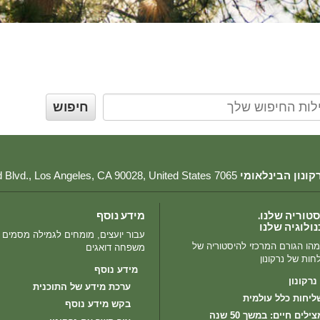
רקונון הבינלאומי
7065 Hollywood Blvd.
United States
,
90028
CA
,
Los Angeles
,
טוריה שלנו.
מידע נוסף
ולוגיה שלנו
עבור יועצים, מומחים לגמילה מסמים ו
הו הגורם המרכזי להיסטוריה של
משפחה דואגים
ות של נרקונון
מידע נוסף
נרקונון
ערכת מידע של התוכנית
ליחות כלל עולמית
בקש מידע נוסף
ילים חיים: במשך 50 שנה