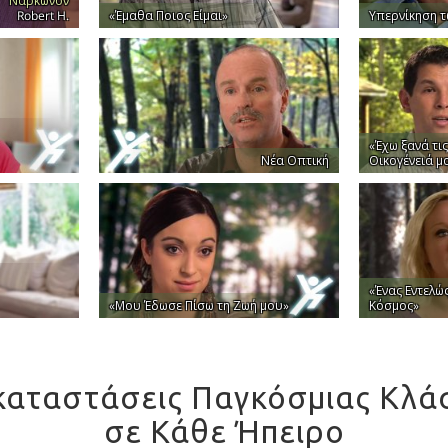
Νάρκωνον
Robert H.
«Έμαθα Ποιος Είμαι»
Υπερνίκηση 
«Έχω ξανά τις
Νέα Οπτική
Οικογένειά μ
«Ένας Εντελώ
«Μου Έδωσε Πίσω τη Ζωή μου»
Κόσμος»
καταστάσεις Παγκόσμιας Κλά
σε Κάθε Ήπειρο