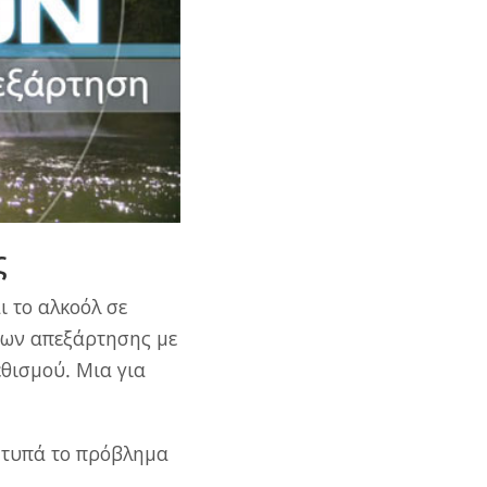
ς
 το αλκοόλ σε
ρων απεξάρτησης με
θισμού. Μια για
χτυπά το πρόβλημα