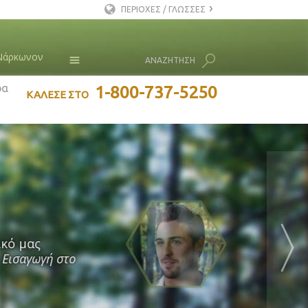
ΠΕΡΙΟΧΕΣ / ΓΛΩΣΣΕΣ
Αγγλικά
Νάρκωνον
ΑΝΑΖΗΤΗΣΗ
Δανέζικα
Ολλανδικά
ρα
Νέα
1-800-737-5250
ΚΑΛΕΣΕ ΣΤΟ
Ελληνικά
Λ. Ρον Χάμπαρντ
Ισπανικά
ι 2,5
Γαλλικά
θιστικών
ική ζωή
 για να
 είσαι
Νέα Ζωή
ς της
ι ξανά
Εβραϊκά
κα ή
σε αυτό
πιτυχία.
ίας
ματικό»
ντανός»
ως»
Ούγγρικα
ναρκωτικών
τη ζωή»
νούν την
ία των
ης του
ου
Ιταλικά
ικό μας
μια
εραιότητα
οτοξίνωσης
άστατα
ικά. Ανάπτυξε
σωματικές
άλειψε την
ωρίς τη Χρήση
το πεδίο της
 Εισαγωγή στο
αματά στο
είφει τα
αξης στην
ρες και σε
που είμαι
日本語 (Ιαπωνικά)
κατάστησε τη
αρμάκων ή
ς κρυφούς
ην έντονη
αγείς από τα
ε χρήση
 καριέρα.
τάσταση ενός
ρκωνον είναι
ον εθισμό.
άτομο στα
ας Βήμα
 τρόπο.
Σερβομακεδονικά
.
ατροφής.
λο. Δεν
ή.
.
ό το Νάρκωνον