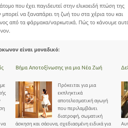
άτομο που έχει παγιδευτεί στην ελικοειδή πτώση της
μπορεί να ξαναπάρει τη ζωή του στα χέρια του και
νος από τα φάρμακα/ναρκωτικά. Πώς το κάνουµε αυτό
νον.
κωνον είναι μοναδικό:
ίς
Βήμα Αποτοξίνωσης για μια Νέα Ζωή
Δε
 με
Πρόκειται για μια
πής
εκπληκτικά
ν
αποτελεσματική αγωγή
ση
που περιλαμβάνει
διατροφή, σωματική
 να
άσκηση και σάουνα, σχεδιασμένη ειδικά για
Αυ