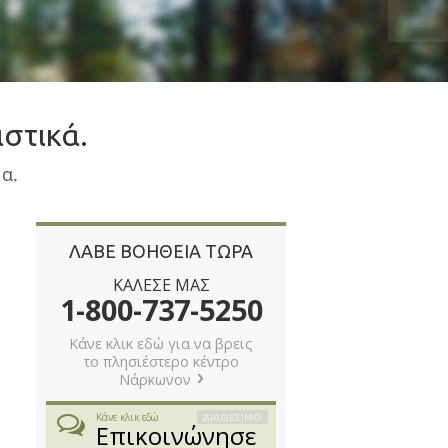
ν.
Ολλανδία
Νορβηγικά
Πορτογαλικά
Русский (Ρωσικά)
στικά.
Σουηδικά
α.
繁體中文 (Κινεζικά)
Αραβικά
ΛΑΒΕ ΒΟΗΘΕΙΑ ΤΩΡΑ
Νεπαλέζικα
ΚΑΛΕΣΕ ΜΑΣ
Ουκρανικά
1-800-737-5250
Κροατικά
Κάνε κλικ εδώ για να βρεις
το πλησιέστερο κέντρο
Τουρκικά
Νάρκωνον
Όλες οι Περιοχές/Γλώσσες
ΔΙΑΘΕΣΙΜΟ
Κάνε κλικ εδώ
Επικοινώνησε