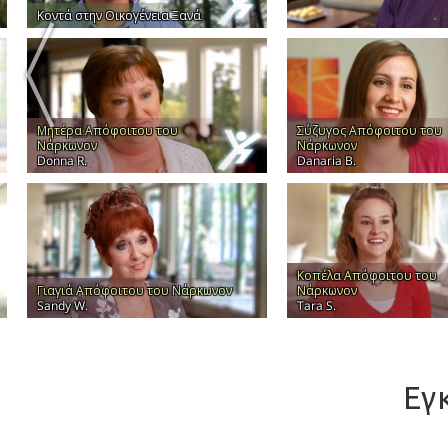
Κοντά στην Οικογένεια Ξανά
Μητέρα Απόφοιτου του
Σύζυγος Απόφοιτου του
Νάρκωνον
Νάρκωνον
Donna R.
Danaria B.
Κοπέλα Απόφοιτου του
Γιαγιά Απόφοιτου του Νάρκωνον
Νάρκωνον
Sandy W.
Tara S.
Εγ