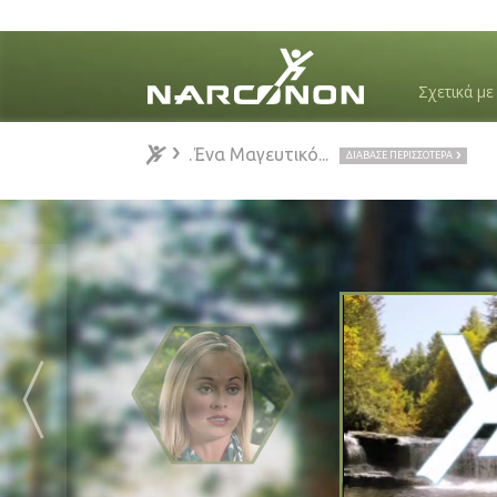
Εδώ και 50 Χρόνια Σώζουμε Ζωές...
20 Κράτη • Παγκόσμια Επιτυχία…
ΠΕ
Σχετικά μ
Εδώ και 50 Χρόνια Σώζουμε Ζωές...
Το Νάρκωνον...
ΔΙΑΒΑΣΕ ΠΕΡΙΣΣΟΤΕΡΑ
⨯
Ένα Μαγευτικό...
ΔΙΑΒΑΣΕ ΠΕΡΙΣΣΟΤΕΡΑ
«Το Νά
Το Νάρκωνο