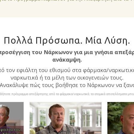
Πολλά Πρόσωπα. Μία Λύση.
προσέγγιση του Νάρκωνον για μια γνήσια απεξά
ανάκαμψη.
πό τον εφιάλτη του εθισμού στα φάρμακα/ναρκωτικ
ναρκωτικά ή τα μέλη των οικογενειών τους.
. Ανακάλυψε πώς τους βοήθησε το Νάρκωνον να ξαν
ήποτε πρόγραμμα απεξάρτησης από τα φάρμακα/ναρκωτικά, τα ατομικά αποτελέσματα μπορε
φοιτου του