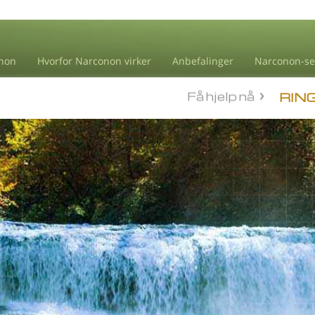
non
Hvorfor Narconon virker
Anbefalinger
Narconon-se
Få hjelp nå
RIN