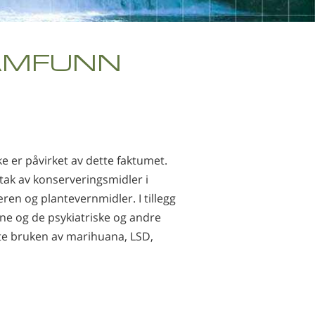
Nederlandsk
Norsk
SAMFUNN
Português
Russisk
Svensk
Kinesisk
Arabisk
ke er påvirket av dette faktumet.
ntak av konserveringsmidler i
Nepali
ren og plantevernmidler. I tillegg
Ukrainsk
ene og de psykiatriske og andre
Kroatisk
te bruken av marihuana, LSD,
Tyrkisk
Alle regioner/språk