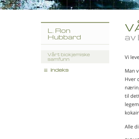
V
L. Ron
av
Hubbard
Vårt biokjemiske
Vi lev
samfunn
≡
indeks
Man vi
Hver d
næring
til de
legem
kokain
Alle d