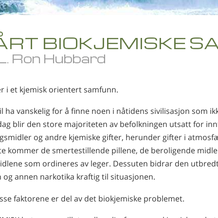
ÅRT BIOKJEMISKE 
 L. Ron Hubbard
er i et kjemisk orientert samfunn.
l ha vanskelig for å finne noen i nåtidens sivilisasjon som ik
ag blir den store majoriteten av befolkningen utsatt for in
smidler og andre kjemiske gifter, herunder gifter i atmosfæ
tte kommer de smertestillende pillene, de beroligende midl
idlene som ordineres av leger. Dessuten bidrar den utbred
 og annen narkotika kraftig til situasjonen.
isse faktorene er del av det biokjemiske problemet.