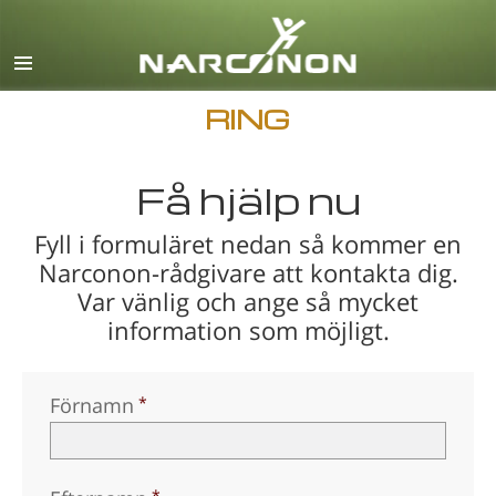
English
Dansk
Deutsch
RING
Grekiska
Få hjälp nu
Español
Français
Fyll i formuläret nedan så kommer en
Narconon-rådgivare att kontakta dig.
Hebreiska
Var vänlig och ange så mycket
Magyar
information som möjligt.
Italiano
Japanska
Förnamn
Makedonska
Nederlands