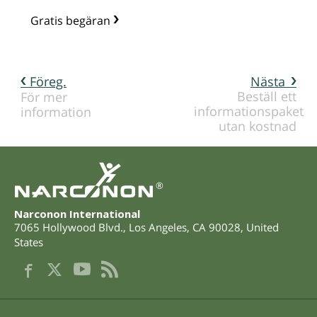
Gratis begäran
Föreg.
Nästa
Beställ ett
För mer
informationspaket
information
utan kostnad
®
Narconon International
7065 Hollywood Blvd.
,
Los Angeles
,
CA
90028
,
United
States