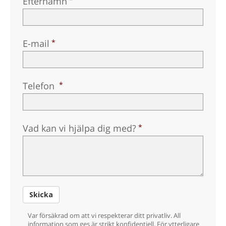
Efternamn
Norsk
Portuguès
E-mail
Ryska
Svenska
Kinesiska
Telefon
Arabiska
Nepali
Vad kan vi hjälpa dig med?
Ukrainska
Kroatiska
Tjeckiska
Alla regioner/språk
Skicka
Var försäkrad om att vi respekterar ditt privatliv. All
information som ges är strikt konfidentiell. För ytterligare