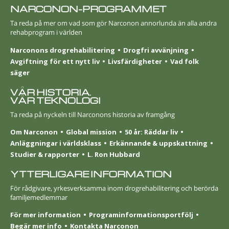
NARCONON-PROGRAMMET
Ta reda på mer om vad som gör Narconon annorlunda än alla andra
rehabprogram i världen
Narconons drogrehabilitering
Drogfri avvänjning
Avgiftning för ett nytt liv
Livsfärdigheter
Vad folk
säger
VÅR HISTORIA.
VÅR TEKNOLOGI
Ta reda på nyckeln till Narconons historia av framgång
Om Narconon
Global mission
50 år: Räddar liv
Anläggningar i världsklass
Erkännande & uppskattning
Studier & rapporter
L. Ron Hubbard
YTTERLIGARE INFORMATION
För rådgivare, yrkesverksamma inom drogrehabilitering och berörda
familjemedlemmar
För mer information
Programinformationsportfölj
Begär mer info
Kontakta Narconon