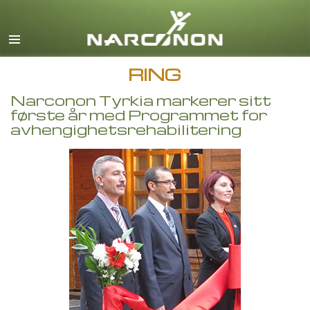
Engelsk
Dansk
Tysk
RING
Gresk
Narconon Tyrkia markerer sitt
første år med Programmet for
Spansk
avhengighetsrehabilitering
Fransk
Magyar
Italiensk
Nederlandsk
Norsk
Português
Svensk