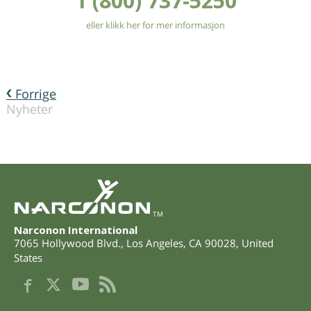
1 (800) 737-5250
eller klikk her for mer informasjon
Forrige
Nyheter
TM
Narconon International
7065 Hollywood Blvd.
,
Los Angeles
,
CA
90028
,
United
States