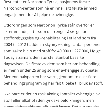
Resultatet er Narconon Tyrkia, nasjonens første
Narconon-senter som nå er inne i sitt første år med
engasjement for å hjelpe de avhengige.
Utfordringen som Narconon Tyrkia står overfor er
skremmende, ettersom de trenger å sørge for
stofforebyggelse og -rehabilitering i et land som fra
2004 til 2012 hadde en skyhøy økning i antall personer
som søkte hjelp med stoff fra 40 000 til 227 000, i følge
Today's Zaman, den største Istanbul baserte
dagsavisen. De fleste av dem som ber om behandling
er menn under 25 år og som er avhengige av opiater.
Mer enn halvparten har vært igjennom to eller flere
behandlingsprogram og har falt tilbake til bruk av stoff.
Ikke bare er det en rask økning i antallet avhengige av
stoff eller alkohol i den tyrkiske befolkningen, men
avhengighetsalderen blir også lavere. Det europeiske