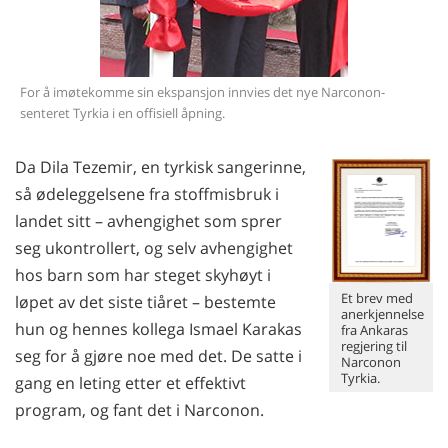
Alle regioner/språk
For å imøtekomme sin ekspansjon innvies det nye Narconon-
senteret Tyrkia i en offisiell åpning.
Da Dila Tezemir, en tyrkisk sangerinne,
så ødeleggelsene fra stoffmisbruk i
landet sitt
– avhengighet
som sprer
seg ukontrollert, og selv avhengighet
hos barn som har steget skyhøyt i
Et brev med
løpet av det siste
tiåret –
bestemte
anerkjennelse
hun og hennes kollega Ismael Karakas
fra Ankaras
regjering til
seg for å gjøre noe med det. De satte i
Narconon
Tyrkia.
gang en leting etter et effektivt
program, og fant det i Narconon.