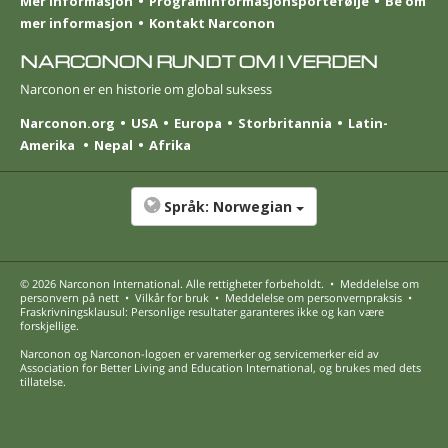
Mer informasjon
Program­informasjons­portefølje
Be om
mer informasjon
Kontakt Narconon
NARCONON RUNDT OM I VERDEN
Narconon er en historie om global suksess
Narconon.org
USA
Europa
Storbritannia
Latin-
Amerika
Nepal
Afrika
Språk:
Norwegian
© 2026
Narconon International
. Alle rettigheter forbeholdt.
•
Meddelelse om
personvern på nett
•
Vilkår for bruk
•
Meddelelse om personvernpraksis
•
Fraskrivningsklausul: Personlige resultater garanteres ikke og kan være
forskjellige.
Narconon og Narconon-logoen er varemerker og servicemerker eid av
Association for Better Living and Education International, og brukes med dets
tillatelse.