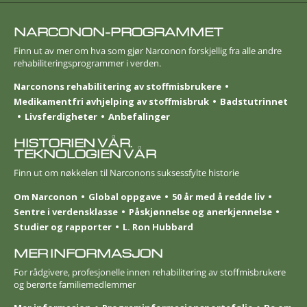
NARCONON-PROGRAMMET
Finn ut av mer om hva som gjør Narconon forskjellig fra alle andre
rehabiliterings­programmer i verden.
Narconons rehabilitering av stoffmisbrukere
Medikamentfri avhjelping av stoffmisbruk
Badstutrinnet
Livsferdigheter
Anbefalinger
HISTORIEN VÅR.
TEKNOLOGIEN VÅR
Finn ut om nøkkelen til Narconons suksessfylte historie
Om Narconon
Global oppgave
50 år med å redde liv
Sentre i verdensklasse
Påskjønnelse og anerkjennelse
Studier og rapporter
L. Ron Hubbard
MER INFORMASJON
For rådgivere, profesjonelle innen rehabilitering av stoffmisbrukere
og berørte familie­medlemmer