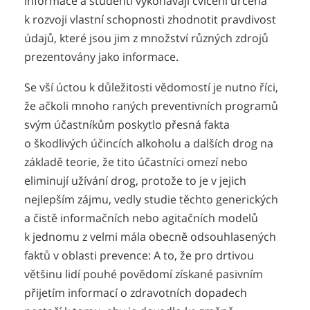
informace a studenti vykonávají cvičení určená
k rozvoji vlastní schopnosti zhodnotit pravdivost
údajů, které jsou jim z množství různých zdrojů
prezentovány jako informace.
Se vší úctou k důležitosti vědomostí je nutno říci,
že ačkoli mnoho raných preventivních programů
svým účastníkům poskytlo přesná fakta
o škodlivých účincích alkoholu a dalších drog na
základě teorie, že tito účastníci omezí nebo
eliminují užívání drog, protože to je v jejich
nejlepším zájmu, vedly studie těchto generických
a čistě informačních nebo agitačních modelů
k jednomu z velmi mála obecně odsouhlasených
faktů v oblasti prevence: A to, že pro drtivou
většinu lidí pouhé povědomí získané pasivním
přijetím informací o zdravotních dopadech