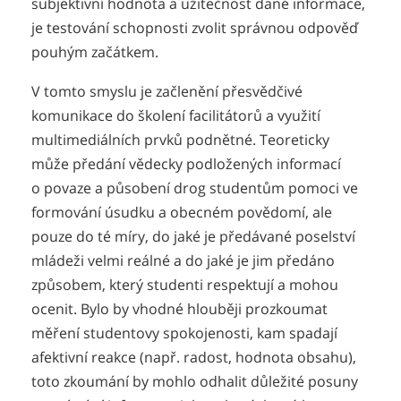
subjektivní hodnota a užitečnost dané informace,
je testování schopnosti zvolit správnou odpověď
pouhým začátkem.
V tomto smyslu je začlenění přesvědčivé
komunikace do školení facilitátorů a využití
multimediálních prvků podnětné. Teoreticky
může předání vědecky podložených informací
o povaze a působení drog studentům pomoci ve
formování úsudku a obecném povědomí, ale
pouze do té míry, do jaké je předávané poselství
mládeži velmi reálné a do jaké je jim předáno
způsobem, který studenti respektují a mohou
ocenit. Bylo by vhodné hlouběji prozkoumat
měření studentovy spokojenosti, kam spadají
afektivní reakce (např. radost, hodnota obsahu),
toto zkoumání by mohlo odhalit důležité posuny