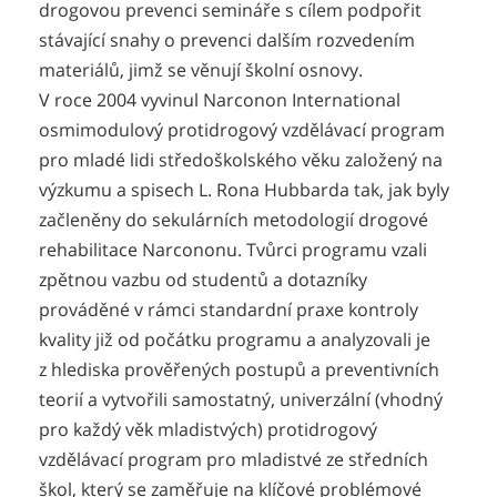
drogovou prevenci semináře s cílem podpořit
stávající snahy o prevenci dalším rozvedením
materiálů, jimž se věnují školní osnovy.
V roce 2004 vyvinul Narconon International
osmimodulový protidrogový vzdělávací program
pro mladé lidi středoškolského věku založený na
výzkumu a spisech L. Rona Hubbarda tak, jak byly
začleněny do sekulárních metodologií drogové
rehabilitace Narcononu. Tvůrci programu vzali
zpětnou vazbu od studentů a dotazníky
prováděné v rámci standardní praxe kontroly
kvality již od počátku programu a analyzovali je
z hlediska prověřených postupů a preventivních
teorií a vytvořili samostatný, univerzální (vhodný
pro každý věk mladistvých) protidrogový
vzdělávací program pro mladistvé ze středních
škol, který se zaměřuje na klíčové problémové