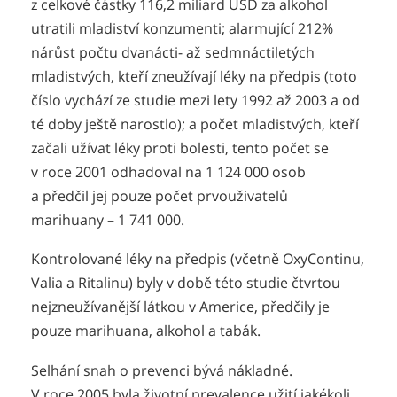
z celkové částky 116,2 miliard USD za alkohol
utratili mladiství konzumenti; alarmující 212%
nárůst počtu dvanácti- až sedmnáctiletých
mladistvých, kteří zneužívají léky na předpis (toto
číslo vychází ze studie mezi lety 1992 až 2003 a od
té doby ještě narostlo); a počet mladistvých, kteří
začali užívat léky proti bolesti, tento počet se
v roce 2001 odhadoval na 1 124 000 osob
a předčil jej pouze počet prvouživatelů
marihuany – 1 741 000.
Kontrolované léky na předpis (včetně OxyContinu,
Valia a Ritalinu) byly v době této studie čtvrtou
nejzneužívanější látkou v Americe, předčily je
pouze marihuana, alkohol a tabák.
Selhání snah o prevenci bývá nákladné.
V roce 2005 byla životní prevalence užití jakékoli