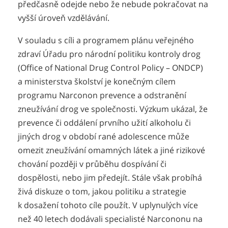
předčasně odejde nebo že nebude pokračovat na
vyšší úroveň vzdělávání.
V souladu s cíli a programem plánu veřejného
zdraví Úřadu pro národní politiku kontroly drog
(Office of National Drug Control Policy – ONDCP)
a ministerstva školství je konečným cílem
programu Narconon prevence a odstranění
zneužívání drog ve společnosti. Výzkum ukázal, že
prevence či oddálení prvního užití alkoholu či
jiných drog v období rané adolescence může
omezit zneužívání omamných látek a jiné rizikové
chování později v průběhu dospívání či
dospělosti, nebo jim předejít. Stále však probíhá
živá diskuze o tom, jakou politiku a strategie
k dosažení tohoto cíle použít. V uplynulých více
než 40 letech dodávali specialisté Narcononu na