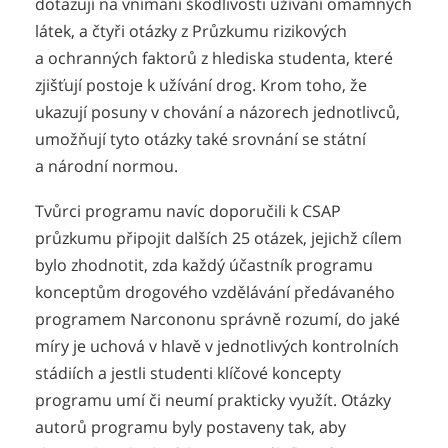
dotazují na vnímání škodlivosti užívání omamných
látek, a čtyři otázky z Průzkumu rizikových
a ochranných faktorů z hlediska studenta, které
zjišťují postoje k užívání drog. Krom toho, že
ukazují posuny v chování a názorech jednotlivců,
umožňují tyto otázky také srovnání se státní
a národní normou.
Tvůrci programu navíc doporučili k CSAP
průzkumu připojit dalších 25 otázek, jejichž cílem
bylo zhodnotit, zda každý účastník programu
konceptům drogového vzdělávání předávaného
programem Narcononu správně rozumí, do jaké
míry je uchová v hlavě v jednotlivých kontrolních
stádiích a jestli studenti klíčové koncepty
programu umí či neumí prakticky využít. Otázky
autorů programu byly postaveny tak, aby