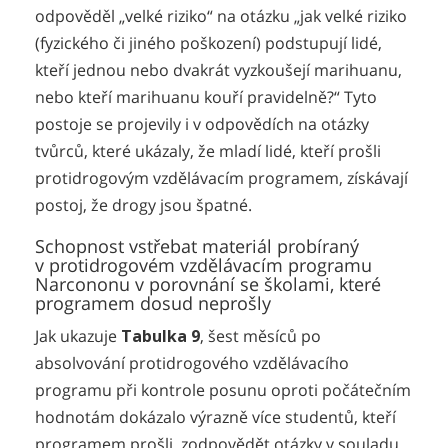
odpověděl „velké riziko“ na otázku „jak velké riziko
(fyzického či jiného poškození) podstupují lidé,
kteří jednou nebo dvakrát vyzkoušejí marihuanu,
nebo kteří marihuanu kouří pravidelně?“ Tyto
postoje se projevily i v odpovědích na otázky
tvůrců, které ukázaly, že mladí lidé, kteří prošli
protidrogovým vzdělávacím programem, získávají
postoj, že drogy jsou špatné.
Schopnost vstřebat materiál probíraný
v protidrogovém vzdělávacím programu
Narcononu v porovnání se školami, které
programem dosud neprošly
Jak ukazuje
Tabulka 9
, šest měsíců po
absolvování protidrogového vzdělávacího
programu při kontrole posunu oproti počátečním
hodnotám dokázalo výrazně více studentů, kteří
programem prošli, zodpovědět otázky v souladu