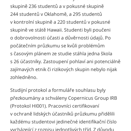
skupině 236 studentů a v pokusné skupině
244 studentů v Oklahomě, a 295 studentů
v kontrolní skupině a 220 studentů v pokusné
skupině ve státě Hawaii. Studenti byli poučeni
o dobrovolnosti účasti a důvěrnosti údajů. Po
počátečním průzkumu se kvůli problémům
s časovým plánem ze studie stáhla jedna škola
s 26 účastníky. Zastoupení pohlaví ani potenciálně
zajímavých etnik či rizikových skupin nebylo nijak
zohledněno.
Studijní protokol a formuláře souhlasu byly
přezkoumány a schváleny Copernicus Group IRB
(Protokol HI001). Pracovníci certifikovaní
v ochraně lidských účastníků průzkumu přidělili
každému studentovi jedinečné identifikační číslo
vycházející z rozpisu jednotlivých tříd. Z důvodu