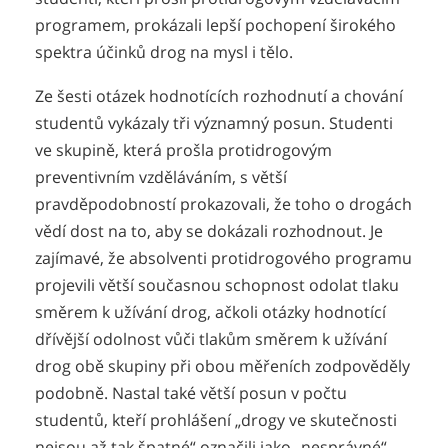
programem, prokázali lepší pochopení širokého
spektra účinků drog na mysl i tělo.
Ze šesti otázek hodnotících rozhodnutí a chování
studentů vykázaly tři významný posun. Studenti
ve skupině, která prošla protidrogovým
preventivním vzděláváním, s větší
pravděpodobností prokazovali, že toho o drogách
vědí dost na to, aby se dokázali rozhodnout. Je
zajímavé, že absolventi protidrogového programu
projevili větší současnou schopnost odolat tlaku
směrem k užívání drog, ačkoli otázky hodnotící
dřívější odolnost vůči tlakům směrem k užívání
drog obě skupiny při obou měřeních zodpověděly
podobně. Nastal také větší posun v počtu
studentů, kteří prohlášení „drogy ve skutečnosti
nejsou až tak špatné“ označili jako „nesprávné“.