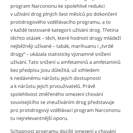
program Narcononu ke spolehlivé redukci
v užívání drog plných šest měsíců po dokončení
protidrogového vzdělávacího programu, a to
v každé testované kategorii užívání drog. Třetina
těchto otázek – těch, které hodnotí drogy mládeží
nejběžněji užívané – tabák, marihuanu i „tvrdé
drogy“ – ukázala statisticky významné snížení
užívání. Tato snížení u amfetaminů a amfetaminů
bez předpisu jsou důležitá, už vzhledem
k nedávnému nárůstu jejich dostupnosti
a k nárůstu jejich prvouživatelů. Právě
spolehlivost změřeného omezení chování
souvisejícího se zneužíváním drog představuje
pro protidrogový vzdělávací program Narcononu
tu nejrelevantnější oporu.
Schopnost programu docílit omezení v chování