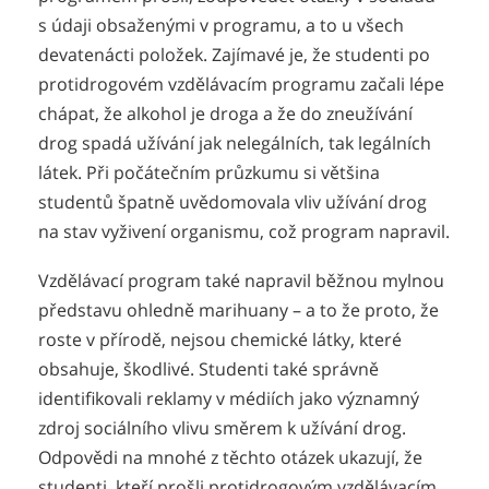
s údaji obsaženými v programu, a to u všech
devatenácti položek. Zajímavé je, že studenti po
protidrogovém vzdělávacím programu začali lépe
chápat, že alkohol je droga a že do zneužívání
drog spadá užívání jak nelegálních, tak legálních
látek. Při počátečním průzkumu si většina
studentů špatně uvědomovala vliv užívání drog
na stav vyživení organismu, což program napravil.
Vzdělávací program také napravil běžnou mylnou
představu ohledně marihuany – a to že proto, že
roste v přírodě, nejsou chemické látky, které
obsahuje, škodlivé. Studenti také správně
identifikovali reklamy v médiích jako významný
zdroj sociálního vlivu směrem k užívání drog.
Odpovědi na mnohé z těchto otázek ukazují, že
studenti, kteří prošli protidrogovým vzdělávacím