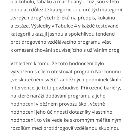
u alkoholu, tabáku a marihuany – což jsou v této
populaci důležité kategorie – i u určitých kategorií
„tvrdých drog“ včetně léků na předpis, kokainu
a extáze. Výsledky v Tabulce 4 v každé testované
kategorii ukazují jasnou a spolehlivou tendenci
protidrogového vzdělávacího programu vést
k omezení chování souvisejícího s užíváním drog.
Vzhledem k tomu, že toto hodnocení bylo
vytvořeno s cílem otestovat program Narcononu
„ve skutečném světě“ za běžných podmínek školní
intervence, je toto povzbudivé. Přirozené bariéry,
na které naráží dodávání programu a jeho
hodnocení v běžném provozu škol, včetně
hodnocení jeho účinnosti dotazníky vlastního
hodnocení, to vše vede ke skromným měřitelným
rozdílům mezi protidrogově vzdělanou skupinou