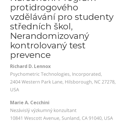
Norsk
protidrogového
Portuguès
vzdělávání pro studenty
středních škol,
Русский (Russian)
Nerandomizovaný
Svenska
kontrolovaný test
繁體中文 (Chinese)
prevence
Arabic
Nepali
Richard D. Lennox
Psychometric Technologies, Incorporated,
Ukrainian
2404 Western Park Lane, Hilsborough, NC 27278,
Čeština
USA
Turkish
Marie A. Cecchini
Všechny oblasti/Jazyky
Nezávislý výzkumný konzultant
10841 Wescott Avenue, Sunland, CA 91040, USA