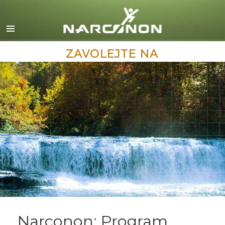
English
Dansk
Deutsch
ZAVOLEJTE NA
Ελληνικά (Greek)
Español
Français
Hebrew
Magyar
Italiano
日本語 (Japanese)
Macedonian
Nederlands
Narconon: Program