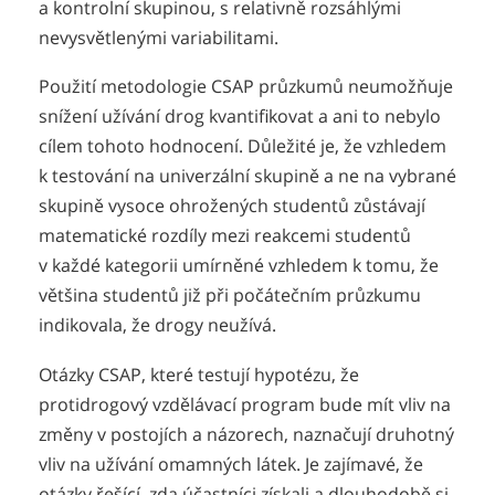
a kontrolní skupinou, s relativně rozsáhlými
nevysvětlenými variabilitami.
Použití metodologie CSAP průzkumů neumožňuje
snížení užívání drog kvantifikovat a ani to nebylo
cílem tohoto hodnocení. Důležité je, že vzhledem
k testování na univerzální skupině a ne na vybrané
skupině vysoce ohrožených studentů zůstávají
matematické rozdíly mezi reakcemi studentů
v každé kategorii umírněné vzhledem k tomu, že
většina studentů již při počátečním průzkumu
indikovala, že drogy neužívá.
Otázky CSAP, které testují hypotézu, že
protidrogový vzdělávací program bude mít vliv na
změny v postojích a názorech, naznačují druhotný
vliv na užívání omamných látek. Je zajímavé, že
otázky řešící, zda účastníci získali a dlouhodobě si