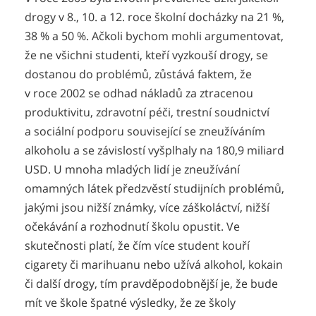
drogy v 8., 10. a 12. roce školní docházky na 21 %,
38 % a 50 %. Ačkoli bychom mohli argumentovat,
že ne všichni studenti, kteří vyzkouší drogy, se
dostanou do problémů, zůstává faktem, že
v roce 2002 se odhad nákladů za ztracenou
produktivitu, zdravotní péči, trestní soudnictví
a sociální podporu související se zneužíváním
alkoholu a se závislostí vyšplhaly na 180,9 miliard
USD. U mnoha mladých lidí je zneužívání
omamných látek předzvěstí studijních problémů,
jakými jsou nižší známky, více záškoláctví, nižší
očekávání a rozhodnutí školu opustit. Ve
skutečnosti platí, že čím více student kouří
cigarety či marihuanu nebo užívá alkohol, kokain
či další drogy, tím pravděpodobnější je, že bude
mít ve škole špatné výsledky, že ze školy