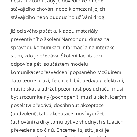
nestačí k tomu, aby je dovedlo ke změně
stávajícího chování nebo k omezení jejich
stávajícího nebo budoucího užívání drog.
Již od svého počátku kladou materiály
preventivního školení Narcononu důraz na
správnou komunikaci informací a na interakci
s tím, kdo je předává. Školení facilitátorů
odpovídá pěti součástem modelu
komunikace/přesvědčení popsaného McGuirem.
Tato teorie praví, že chce-li být pedagog efektivní,
musí získat a udržet pozornost posluchačů, musí
být srozumitelný (pochopení), musí u těch, kterým
poselství předává, dosáhnout akceptace
(podvolení), tato akceptace musí vydržet
(uchování) a díky tomu být ve vhodných situacích
převedena do činů. Chceme-li zjistit, jaká je