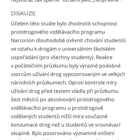
DISKUZE
Účelem této studie bylo zhodnotit schopnost
protidrogového vzdělávacího programu
Narconon dlouhodobě ovlivnit chování studentů
ve vztahu k drogám v univerzálním školském
uspořádání (pro všechny studenty). Reakce
v počátečním průzkumu byly výrazně podobné
vzorcům užívání drog vypozorovaným ve velkých
národních průzkumech. Oproti kontrole míry
užívání drog před testem vládla při průzkumu
šest měsíců po absolvování protidrogového
vzdělávacího programu u protidrogově
vzdělaných studentů nižší míra současné
konzumace drog než u studentů ve srovnávací
skupině. Bylo pozorováno významné snížení