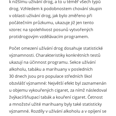
k nižšímu užívání drog, a to u téměř všech typů
drog. Vzhledem k podobnostem chování skupin
v oblasti užívání drog, jak bylo změřeno při
počátečním průzkumu, ukazuje již jen tento
vzorec na spolehlivost posunů vytvořených
protidrogovým vzdělávacím programem.
Počet omezení užívání drog dosahuje statistické
významnosti. Charakteristiky konkrétních testů
ukazují na účinnost programu. Sekce užívání
alkoholu, tabáku a marihuany v posledních
30 dnech jsou pro populace středních škol
obzvlášť významné: Největší efekt byl zaznamenán
u objemu vykouřených cigaret, za nímž následoval
žvýkací/šňupací tabák a kouření cigaret. Četnost
a množství užité marihuany byly také statisticky
významné. Rozdíly v užívání alkoholu a v opíjení se